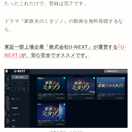
たったこれだけで、登録は完了です。
ドラマ『家政夫のミタゾノ』の動画を無料視聴するな
ら、
東証一部上場企業「株式会社U-NEXT」が運営する
｢U-
NEXT｣
が、安心安全でオススメです。