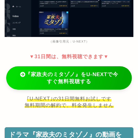
（画像引用元：U-NEXT）
▼31日間は、無料視聴できます▼
『家政夫のミタゾノ』をU-NEXTで今
すぐ無料視聴する
｢U-NEXT｣の31日間無料お試しです
無料期間の解約で、料金発生しません
ドラマ『家政夫のミタゾノ』の動画を