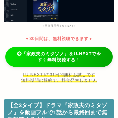
（画像引用元：U-NEXT）
▼30日間は、無料視聴できます▼
『家政夫のミタゾノ』をU-NEXTで今
すぐ無料視聴する！
｢U-NEXT｣の31日間無料お試しです
無料期間の解約で、料金発生しません
【全3タイプ】ドラマ『家政夫のミタゾ
ノ』を動画フルで1話から最終回まで無