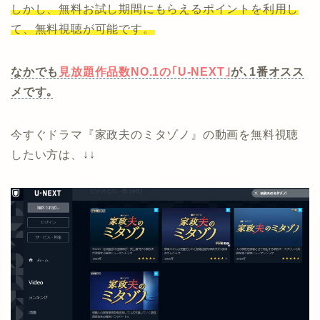
しかし、無料お試し期間にもらえるポイントを利用し
て、無料視聴が可能です。
なかでも
見放題作品数NO.1の｢U-NEXT｣
が､1番オスス
メです｡
今すぐドラマ『家政夫のミタゾノ』の動画を無料視聴
したい方は、↓↓