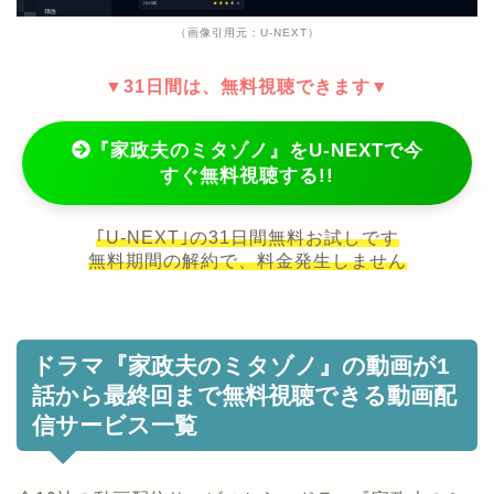
（画像引用元：U-NEXT）
▼31日間は、無料視聴できます▼
『家政夫のミタゾノ』をU-NEXTで今
すぐ無料視聴する!!
｢U-NEXT｣の31日間無料お試しです
無料期間の解約で、料金発生しません
ドラマ『家政夫のミタゾノ』の動画が1
話から最終回まで無料視聴できる動画配
信サービス一覧