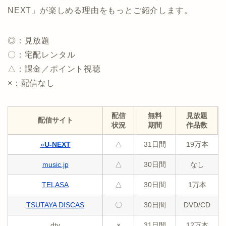
NEXT」が楽しめる理由をもっとご紹介します。
◎：見放題
〇：宅配レンタル
△：課金／ポイント視聴
×：配信なし
配信
無料
見放題
配信サイト
状況
期間
作品数
»
U-NEXT
△
31日間
19万本
music.jp
△
30日間
なし
TELASA
△
30日間
1万本
TSUTAYA DISCAS
〇
30日間
DVD/CD
dtv
×
31日間
12万本