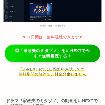
（画像引用元：U-NEXT）
▼31日間は、無料視聴できます▼
「家政夫のミタゾノ」をU-NEXTで今
すぐ無料視聴する！
｢U-NEXT｣の31日間無料お試しです
無料期間の解約で、料金発生しません
ドラマ『家政夫のミタゾノ』の動画をU-NEXTで