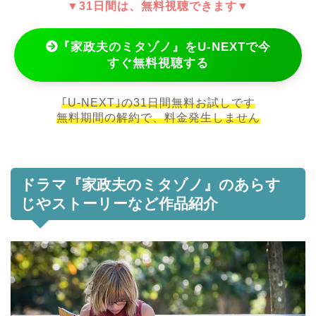
▼31日間は、無料視聴できます▼
『家政夫のミタゾノ』をU-NEXTで今
すぐ無料視聴する
｢U-NEXT｣の31日間無料お試しです
無料期間の解約で、料金発生しません
ドラマ『家政夫のミタゾノ』のあらす
じやストーリーなど作品紹介