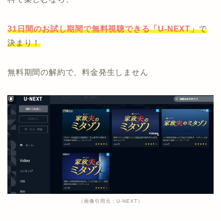
31日間のお試し期間で無料視聴できる
「U-NEXT」
で
決まり！
無料期間の解約で、料金発生しません
（画像引用元：U-NEXT）