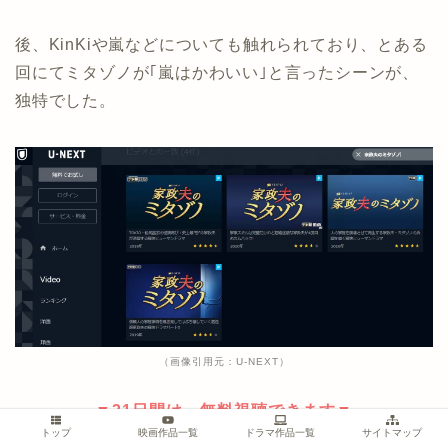
後、KinKiや嵐などについても触れられており、とある
回にてミタゾノが｢嵐はかわいい｣と言ったシーンが、
独特でした。
（画像引用元：U-NEXT）
▼31日間は、無料視聴できます▼
トップ
映画作品一覧
ドラマ作品一覧
サイトマップ