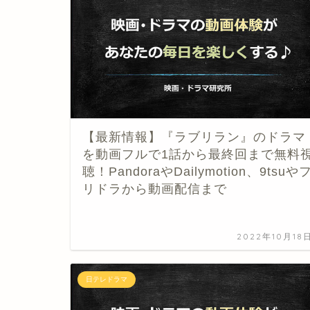
【最新情報】『ラブリラン』のドラマ
を動画フルで1話から最終回まで無料
聴！PandoraやDailymotion、9tsuや
リドラから動画配信まで
2022年10月18
日テレドラマ