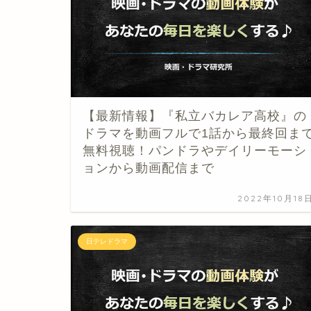
【最新情報】『私立バカレア高校』の
ドラマを動画フルで1話から最終回ま
無料視聴！パンドラやデイリーモーシ
ョンから動画配信まで
2022年10月18
日テレドラマ