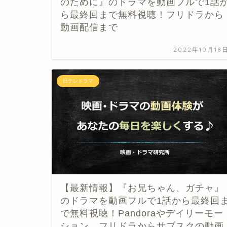
のために』のドラマを動画フルで1話
ら最終回まで無料視聴！フリドラから
動画配信まで
2022年10月18
日テレドラマ
【最新情報】『お兄ちゃん、ガチャ』
のドラマを動画フルで1話から最終回
で無料視聴！Pandoraやデイリーモー
ション、フリドラからサブスクの動画