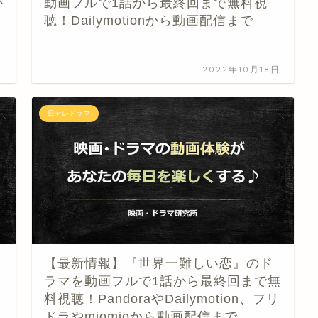
か
動画フルで1話から最終回まで無料視
聴！Dailymotionから動画配信まで
日
2022年10月18日
日テレドラマ
【最新情報】『世界一難しい恋』のド
ま
ラマを動画フルで1話から最終回まで無
料視聴！PandoraやDailymotion、フリ
ドラやmiomioから動画配信まで