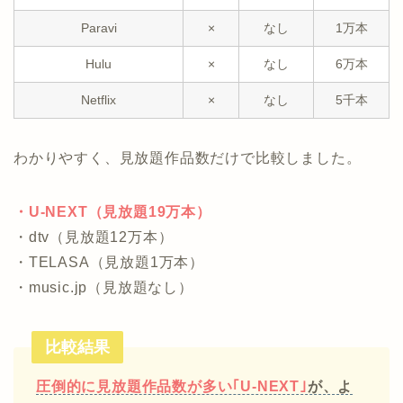
Paravi
×
なし
1万本
Hulu
×
なし
6万本
Netflix
×
なし
5千本
わかりやすく、見放題作品数だけで比較しました。
・U-NEXT（見放題19万本）
・dtv（見放題12万本）
・TELASA（見放題1万本）
・music.jp（見放題なし）
比較結果
圧倒的に見放題作品数が多い｢U-NEXT｣
が、よ