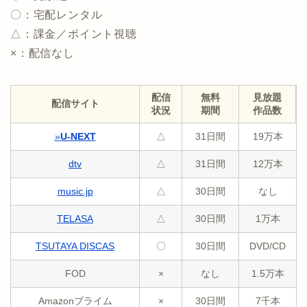
〇：宅配レンタル
△：課金／ポイント視聴
×：配信なし
配信
無料
見放題
配信サイト
状況
期間
作品数
»
U-NEXT
△
31日間
19万本
dtv
△
31日間
12万本
music.jp
△
30日間
なし
TELASA
△
30日間
1万本
TSUTAYA DISCAS
〇
30日間
DVD/CD
FOD
×
なし
1.5万本
Amazonプライム
×
30日間
7千本