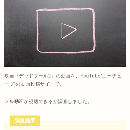
映画『デッドプール2』の動画を、YouTube(ユーチュ
ーブ)の動画投稿サイトで、
フル動画が視聴できるか調査しました。
調査結果