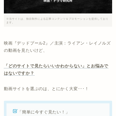
※当サイトは、独自制作による記事コンテンツ＆プロモーションを提供しており
ます。
映画『デッドプール2』／主演：ライアン・レイノルズ
の動画を見たいけど、
「どのサイトで見たらいいかわからない」とお悩みで
はないですか？
動画サイトを選ぶのは、とにかく大変･･･！
「簡単に今すぐ見たい！」