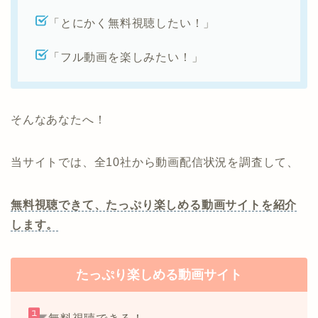
「とにかく無料視聴したい！」
「フル動画を楽しみたい！」
そんなあなたへ！
当サイトでは、全10社から動画配信状況を調査して、
無料視聴できて、たっぷり楽しめる動画サイトを紹介
します。
たっぷり楽しめる動画サイト