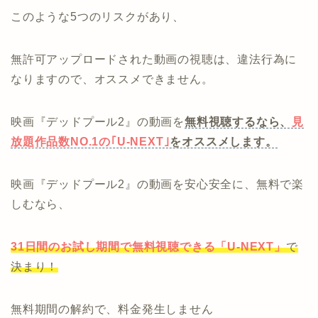
このような5つのリスクがあり、
無許可アップロードされた動画の視聴は、違法行為に
なりますので、オススメできません。
映画『デッドプール2』の動画を
無料視聴するなら、
見
放題作品数NO.1の｢U-NEXT｣
をオススメします。
映画『デッドプール2』の動画を安心安全に、無料で楽
しむなら、
31日間のお試し期間で無料視聴できる
「U-NEXT」
で
決まり！
無料期間の解約で、料金発生しません