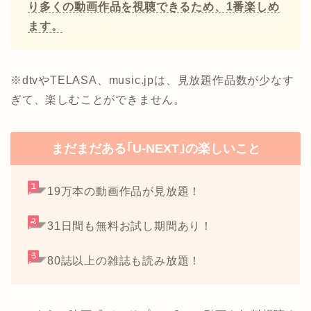
り多くの動画作品を視聴できるため、1番楽しめ
ます。
※dtvやTELASA、music.jpは、見放題作品数が少なす
ぎて、楽しむことができません。
まだまだある｢U-NEXT｣の楽しいこと
19万本の動画作品が見放題！
31日間も無料お試し期間あり！
80誌以上の雑誌も読み放題！