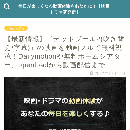
毎日が楽しくなる動画体験をあなたに！【映画･
ドラマ研究所】
洋画コメディ
【最新情報】『デッドプール2(吹き替
え/字幕)』の映画を動画フルで無料視
聴！Dailymotionや無料ホームシアタ
ー、openloadから動画配信まで
2022年10月18日