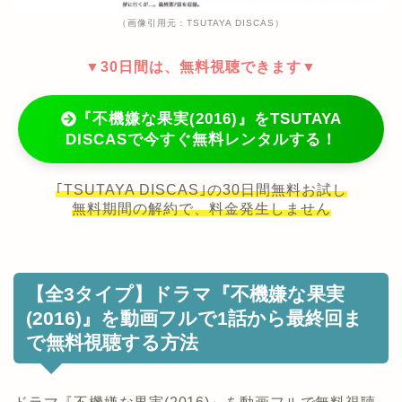
（画像引用元：TSUTAYA DISCAS）
▼30日間は、無料視聴できます▼
『不機嫌な果実(2016)』をTSUTAYA
DISCASで今すぐ無料レンタルする！
｢TSUTAYA DISCAS｣の30日間無料お試し
無料期間の解約で、料金発生しません
【全3タイプ】ドラマ『不機嫌な果実
(2016)』を動画フルで1話から最終回ま
で無料視聴する方法