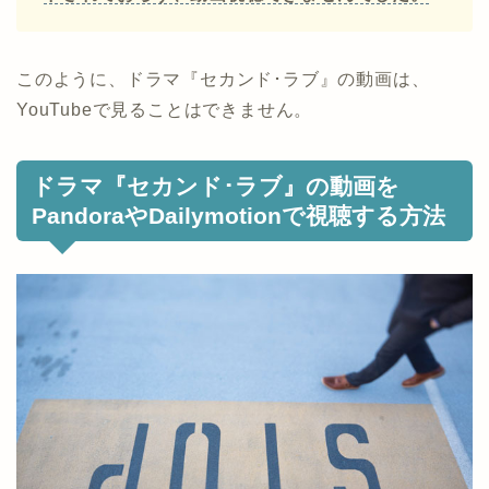
このように、ドラマ『セカンド･ラブ』の動画は、
YouTubeで見ることはできません。
ドラマ『セカンド･ラブ』の動画を
PandoraやDailymotionで視聴する方法