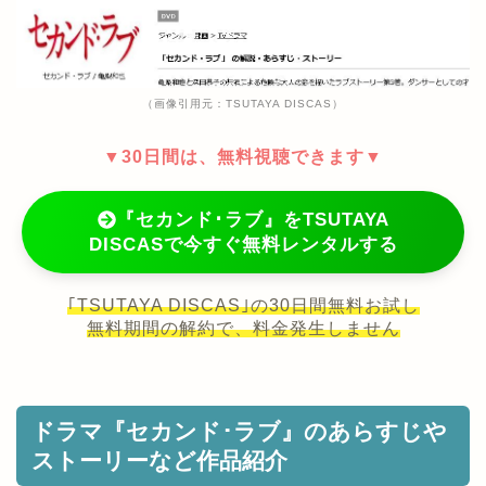
（画像引用元：TSUTAYA DISCAS）
▼30日間は、無料視聴できます▼
『セカンド･ラブ』をTSUTAYA
DISCASで今すぐ無料レンタルする
｢TSUTAYA DISCAS｣の30日間無料お試し
無料期間の解約で、料金発生しません
ドラマ『セカンド･ラブ』のあらすじや
ストーリーなど作品紹介