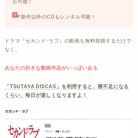
ル可能！
新作以外のCDもレンタル可能！
ドラマ『セカンド･ラブ』の動画を無料視聴するだけで
なく、
あなたの好きな動画作品がいっぱいある
「TSUTAYA DISCAS」を利用すると、寝不足になる
くらい、毎日が楽しくなりますよ！