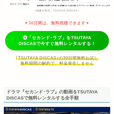
（画像引用元：TSUTAYA DISCAS）
▼30日間は、無料視聴できます▼
「セカンド･ラブ」をTSUTAYA
DISCASで今すぐ無料レンタルする！
｢TSUTAYA DISCAS｣の30日間無料お試し
無料期間の解約で、料金発生しません
ドラマ『セカンド･ラブ』の動画をTSUTAYA
DISCASで無料レンタルする全手順