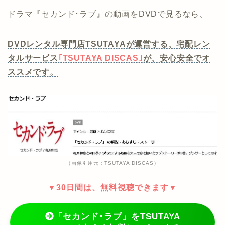
ドラマ『セカンド･ラブ』の動画をDVDで見るなら、
DVDレンタル専門店TSUTAYAが運営する、宅配レン
タルサービス
｢TSUTAYA DISCAS｣
が、安心安全でオ
ススメです。
（画像引用元：TSUTAYA DISCAS）
▼30日間は、無料視聴できます▼
「セカンド･ラブ」をTSUTAYA