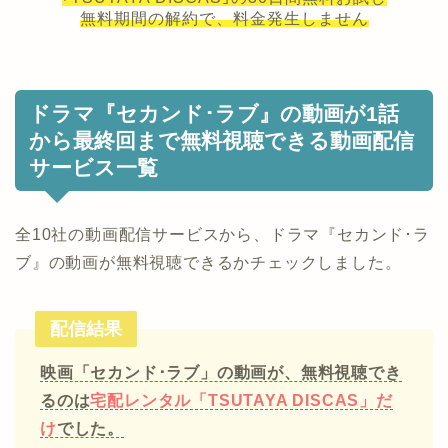
無料期間の解約で、料金発生しません
ドラマ『セカンド･ラブ』の動画が1話
から最終回まで無料視聴できる動画配信
サービス一覧
全10社の動画配信サービスから、ドラマ『セカンド･ラ
ブ』の動画が無料視聴できるかチェックしました。
配信結果
映画「セカンド･ラブ」の動画が、無料視聴でき
るのは
宅配レンタル「TSUTAYA DISCAS」だ
け
でした。