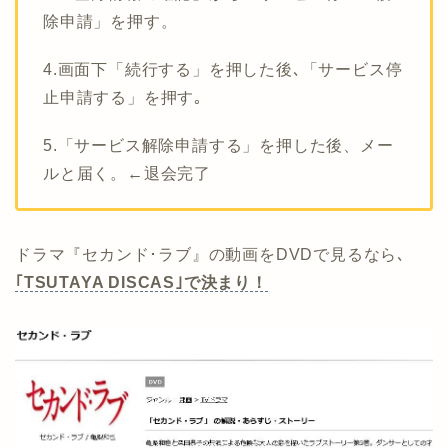
除申請」を押す。
4.画面下「続行する」を押した後､「サービス停
止申請する」を押す｡
5.「サービス解除申請する」を押した後、メー
ルと届く。←退会完了
ドラマ『セカンド･ラブ』の動画をDVDで見るなら､
｢TSUTAYA DISCAS｣で決まり！