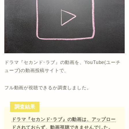
ドラマ『セカンド･ラブ』の動画を、YouTube(ユーチ
ューブ)の動画投稿サイトで、
フル動画が視聴できるか調査しました。
調査結果
ドラマ『セカンド･ラブ』の動画は、アップロー
ドされておらず、動画視聴できませんでした。