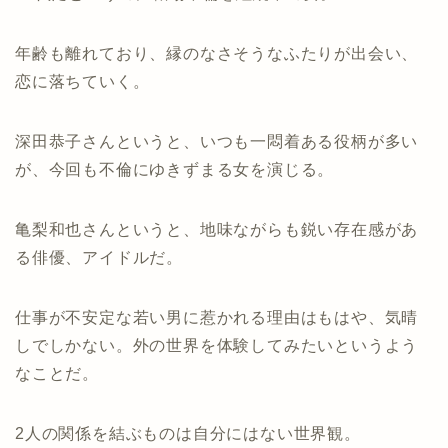
年齢も離れており、縁のなさそうなふたりが出会い、
恋に落ちていく。
深田恭子さんというと、いつも一悶着ある役柄が多い
が、今回も不倫にゆきずまる女を演じる。
亀梨和也さんというと、地味ながらも鋭い存在感があ
る俳優、アイドルだ。
仕事が不安定な若い男に惹かれる理由はもはや、気晴
しでしかない。外の世界を体験してみたいというよう
なことだ。
2人の関係を結ぶものは自分にはない世界観。