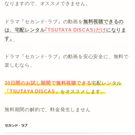
なりますので、オススメできません。
ドラマ『セカンド･ラブ』の動画を
無料視聴できるの
は、宅配レンタル
｢TSUTAYA DISCAS｣だけ
になりま
す。
ドラマ『セカンド･ラブ』の動画を安心安全に、無料で
楽しむなら、
30日間のお試し期間で無料視聴できる
宅配レンタル
「TSUTAYA DISCAS」
をオススメします。
無料期間の解約で、料金発生しません