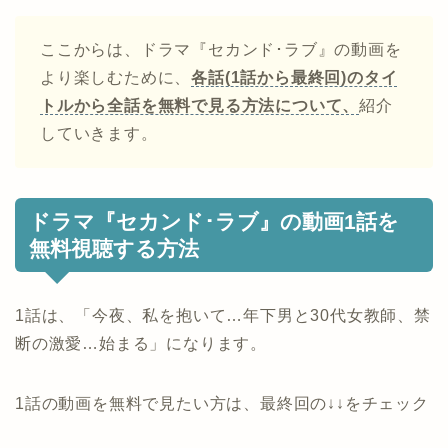
ここからは、ドラマ『セカンド･ラブ』の動画を
より楽しむために、
各話(1話から最終回)のタイ
トルから全話を無料で見る方法について、
紹介
していきます。
ドラマ『セカンド･ラブ』の動画1話を
無料視聴する方法
1話は、「今夜、私を抱いて…年下男と30代女教師、禁
断の激愛…始まる」になります。
1話の動画を無料で見たい方は、最終回の↓↓をチェック