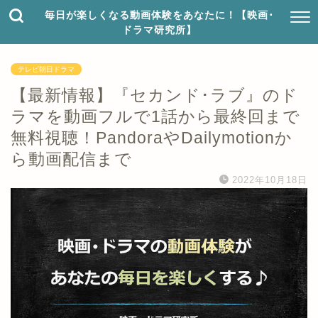
毎日が楽しくなる動画体験をあなたに！【映画･
ドラマ研究所】
テレビ朝日ドラマ
【最新情報】『セカンド･ラブ』のド
ラマを動画フルで1話から最終回まで
無料視聴！PandoraやDailymotionか
ら動画配信まで
2022年10月18日