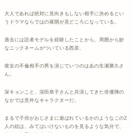
大人であれば絶対に見向きもしない相手に決めるとい
うドラマならではの展開が見どころになっている。
過去には読者モデルを経験したことから、周囲から妙
なニックネームがついている西原、
彼女の不倫相手の男を演じていつのはあの生瀬勝久さ
ん。
深キョンこと、深田恭子さんと共演してきた俳優陣の
なかでは意外なキャラクターだ。
まるで子供がおじさまに遊ばれているかのようなこの2
人の絵は、みてはいけないものを見るような気分で、