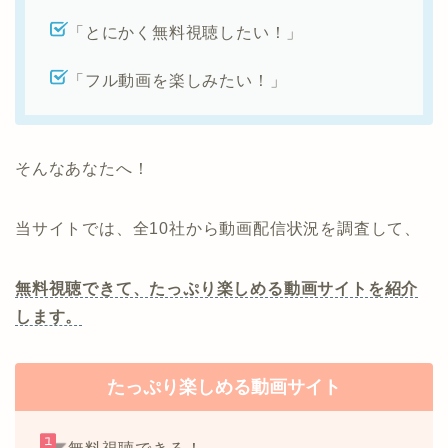
「とにかく無料視聴したい！」
「フル動画を楽しみたい！」
そんなあなたへ！
当サイトでは、全10社から動画配信状況を調査して、
無料視聴できて、たっぷり楽しめる動画サイトを紹介
します。
たっぷり楽しめる動画サイト