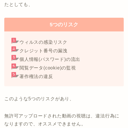
たとしても、
5つのリスク
ウィルスの感染リスク
クレジット番号の漏洩
個人情報(パスワード)の流出
閲覧データ(cookie)の監視
著作権法の違反
このような5つのリスクがあり、
無許可アップロードされた動画の視聴は、違法行為に
なりますので、オススメできません。