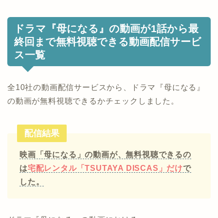
ドラマ『母になる』の動画が1話から最
終回まで無料視聴できる動画配信サービ
ス一覧
全10社の動画配信サービスから、ドラマ『母になる』
の動画が無料視聴できるかチェックしました。
配信結果
映画「母になる」の動画が、無料視聴できるの
は
宅配レンタル「TSUTAYA DISCAS」だけ
で
した。