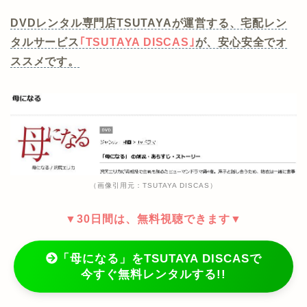
DVDレンタル専門店TSUTAYAが運営する、宅配レン
タルサービス
｢TSUTAYA DISCAS｣
が、安心安全でオ
ススメです。
（画像引用元：TSUTAYA DISCAS）
▼30日間は、無料視聴できます▼
「母になる」をTSUTAYA DISCASで
今すぐ無料レンタルする!!