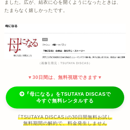
ました。広が、結衣に心を開くようになったときは、
たまらなく嬉しかったです。
（画像引用元：TSUTAYA DISCAS）
▼30日間は、無料視聴できます▼
『母になる』をTSUTAYA DISCASで
今すぐ無料レンタルする
｢TSUTAYA DISCAS｣の30日間無料お試し
無料期間の解約で、料金発生しません