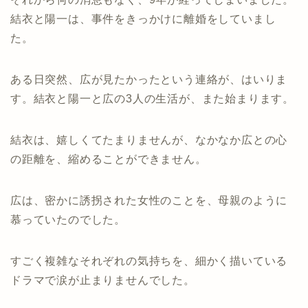
結衣と陽一は、事件をきっかけに離婚をしていまし
た。
ある日突然、広が見たかったという連絡が、はいりま
す。結衣と陽一と広の3人の生活が、また始まります。
結衣は、嬉しくてたまりませんが、なかなか広との心
の距離を、縮めることができません。
広は、密かに誘拐された女性のことを、母親のように
慕っていたのでした。
すごく複雑なそれぞれの気持ちを、細かく描いている
ドラマで涙が止まりませんでした。