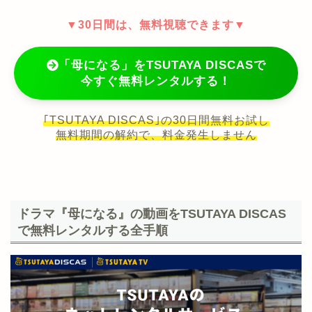
▼30日間は、無料視聴できます▼
「母になる」をTSUTAYA DISCASで
今すぐ無料レンタルする！
｢TSUTAYA DISCAS｣の30日間無料お試し
無料期間の解約で、料金発生しません
ドラマ『母になる』の動画をTSUTAYA DISCAS
で無料レンタルする全手順