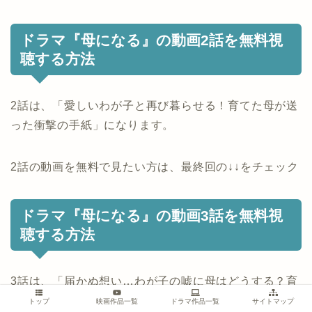
ドラマ『母になる』の動画2話を無料視
聴する方法
2話は、「愛しいわが子と再び暮らせる！育てた母が送
った衝撃の手紙」になります。
2話の動画を無料で見たい方は、最終回の↓↓をチェック
ドラマ『母になる』の動画3話を無料視
聴する方法
3話は、「届かぬ想い…わが子の嘘に母はどうする？育
てた女と直接対決」になります。
トップ
映画作品一覧
ドラマ作品一覧
サイトマップ