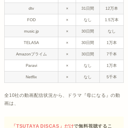
dtv
×
31日間
12万本
FOD
×
なし
1.5万本
music.jp
×
30日間
なし
TELASA
×
30日間
1万本
Amazonプライム
×
30日間
7千本
Paravi
×
なし
1万本
Netflix
×
なし
5千本
全10社の動画配信状況から、ドラマ『母になる』の動
画は、
「TSUTAYA DISCAS」だけ
で無料視聴するこ