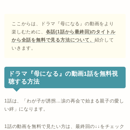
ここからは、ドラマ『母になる』の動画をより
楽しむために、
各話(1話から最終回)のタイトル
から全話を無料で見る方法について、
紹介して
いきます。
ドラマ『母になる』の動画1話を無料視
聴する方法
1話は、「わが子が誘拐…涙の再会で始まる親子の愛し
い絆」になります。
1話の動画を無料で見たい方は、最終回の↓↓をチェック