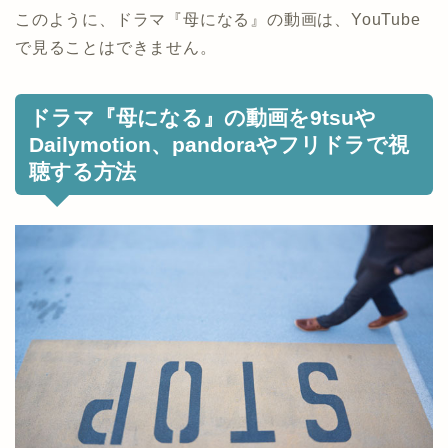
このように、ドラマ『母になる』の動画は、YouTube
で見ることはできません。
ドラマ『母になる』の動画を9tsuや
Dailymotion、pandoraやフリドラで視
聴する方法