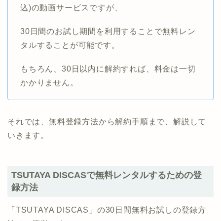
込)の動画サービスですが、
30日間のお試し期間を利用することで無料レン
タルすることが可能です。
もちろん、30日以内に解約すれば、料金は一切
かかりません。
それでは、無料登録方法から解約手順まで、解説して
いきます。
TSUTAYA DISCASで無料レンタルするための登
録方法
「TSUTAYA DISCAS」の30日間無料お試しの登録方