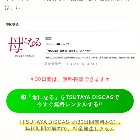
は、↓↓
（画像引用元：TSUTAYA DISCAS）
▼30日間は、無料視聴できます▼
『母になる』をTSUTAYA DISCASで
今すぐ無料レンタルする!!
｢TSUTAYA DISCAS｣の30日間無料お試し
無料期間の解約で、料金発生しません