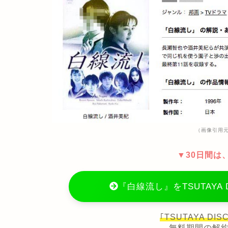
（画像引用元：
▼30日間は
『白線流し』をTSUTAYA
｢TSUTAYA D
無料期間の解