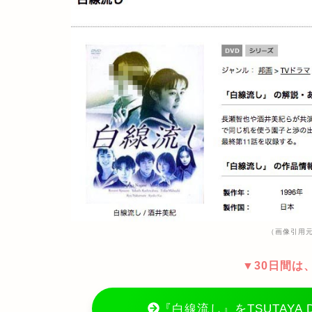
（画像引用元：
▼30日間は
『白線流し』をTSUTAYA