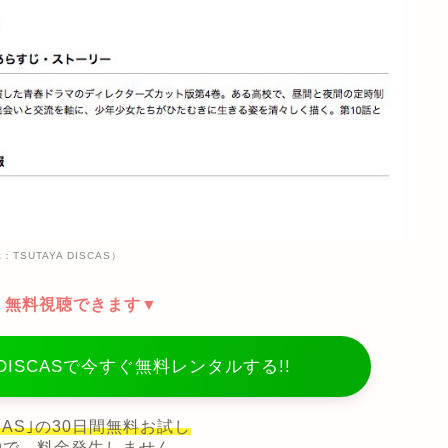
TSUTAYA DISCAS）
、無料視聴できます▼
 DISCASで今すぐ無料レンタルする!!
ISCAS｣の30日間無料お試し
約で、料金発生しません