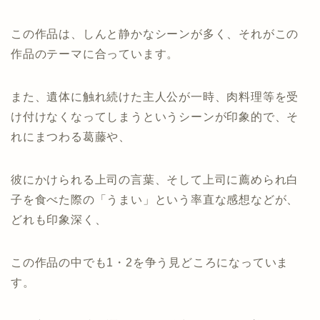
この作品は、しんと静かなシーンが多く、それがこの
作品のテーマに合っています。
また、遺体に触れ続けた主人公が一時、肉料理等を受
け付けなくなってしまうというシーンが印象的で、そ
れにまつわる葛藤や、
彼にかけられる上司の言葉、そして上司に薦められ白
子を食べた際の「うまい」という率直な感想などが、
どれも印象深く、
この作品の中でも1・2を争う見どころになっていま
す。