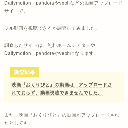
Dailymotion、pandoraやveohなどの動画アップロード
サイトで、
フル動画を視聴できるか調査してみました。
調査したサイトは、無料ホームシアターや
Dailymotion、pandoraやveohになります。
調査結果
映画『おくりびと』の動画は、アップロードさ
れておらず、動画視聴できませんでした。
また、映画『おくりびと』の動画がアップロードされ
たとしても、