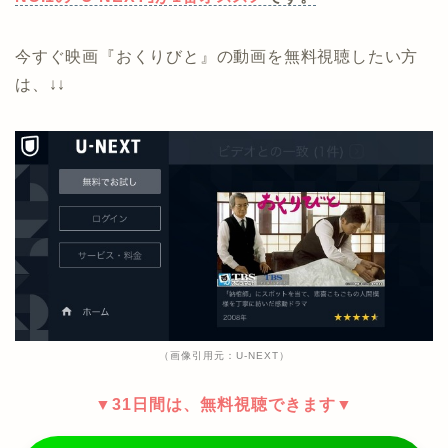
今すぐ映画『おくりびと』の動画を無料視聴したい方
は、↓↓
（画像引用元：U-NEXT）
▼31日間は、無料視聴できます▼