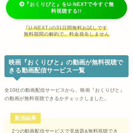
『おくりびと』をU-NEXTで今すぐ無
料視聴する!!
｢U-NEXT｣の31日間無料お試しです
無料期間の解約で、料金発生しません
映画『おくりびと』の動画が無料視聴で
きる動画配信サービス一覧
全10社の動画配信サービスから、映画『おくりびと』
の動画が無料視聴できるかチェックしました。
配信結果
2つの動画配信サービスで見放題&無料視聴でき