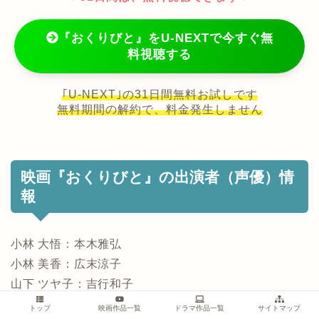
『おくりびと』をU-NEXTで今すぐ無
料視聴する
｢U-NEXT｣の31日間無料お試しです
無料期間の解約で、料金発生しません
映画『おくりびと』の出演者（声優）情
報
小林 大悟：本木雅弘
小林 美香：広末涼子
山下 ツヤ子：吉行和子
佐々木 生栄：山崎努
トップ
映画作品一覧
ドラマ作品一覧
サイトマップ