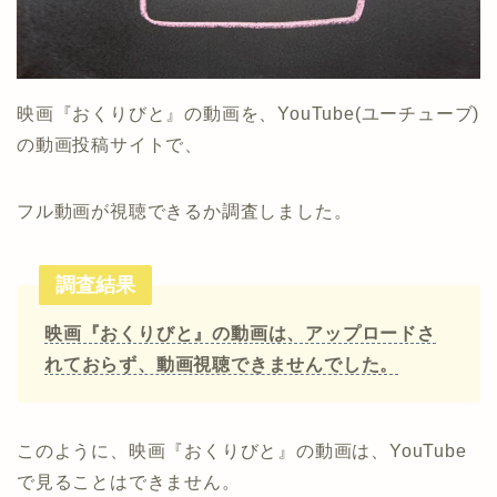
映画『おくりびと』の動画を、YouTube(ユーチューブ)
の動画投稿サイトで、
フル動画が視聴できるか調査しました。
調査結果
映画『おくりびと』の動画は、アップロードさ
れておらず、動画視聴できませんでした。
このように、映画『おくりびと』の動画は、YouTube
で見ることはできません。