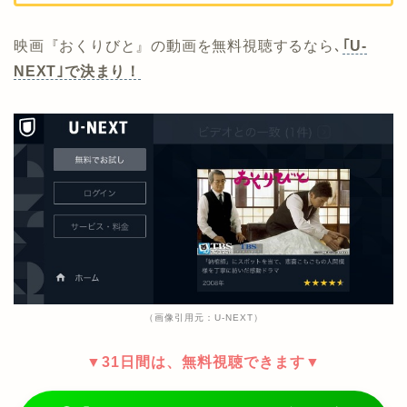
映画『おくりびと』の動画を無料視聴するなら､
｢U-
NEXT｣で決まり！
（画像引用元：U-NEXT）
▼31日間は、無料視聴できます▼