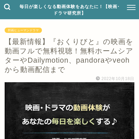
毎日が楽しくなる動画体験をあなたに！【映画･
ドラマ研究所】
邦画ヒューマンドラマ
【最新情報】『おくりびと』の映画を
動画フルで無料視聴！無料ホームシア
ターやDailymotion、pandoraやveoh
から動画配信まで
2022年10月18日