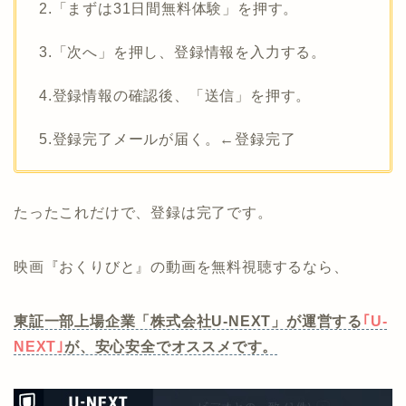
2.「まずは31日間無料体験」を押す。
3.「次へ」を押し、登録情報を入力する。
4.登録情報の確認後、「送信」を押す。
5.登録完了メールが届く。←登録完了
たったこれだけで、登録は完了です。
映画『おくりびと』の動画を無料視聴するなら、
東証一部上場企業「株式会社U-NEXT」が運営する
｢U-
NEXT｣
が、安心安全でオススメです。