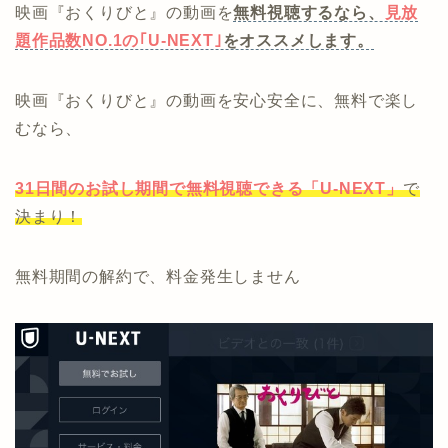
映画『おくりびと』の動画を
無料視聴するなら、
見放
題作品数NO.1の｢U-NEXT｣
をオススメします。
映画『おくりびと』の動画を安心安全に、無料で楽し
むなら、
31日間のお試し期間で無料視聴できる
「U-NEXT」
で
決まり！
無料期間の解約で、料金発生しません