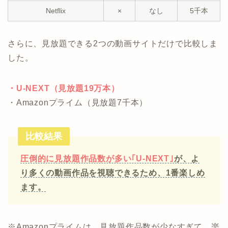
Netflix
×
なし
5千本
さらに、見放題できる2つの動画サイトだけで比較しま
した。
・U-NEXT（見放題19万本）
・Amazonプライム（見放題7千本）
比較結果
圧倒的に見放題作品数が多い｢U-NEXT｣
が、よ
り多くの動画作品を視聴できるため、1番楽しめ
ます。
※Amazonプライムは、見放題作品数が少なすぎて、楽