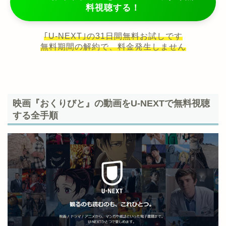
料視聴する！
｢U-NEXT｣の31日間無料お試しです
無料期間の解約で、料金発生しません
映画『おくりびと』の動画をU-NEXTで無料視聴
する全手順