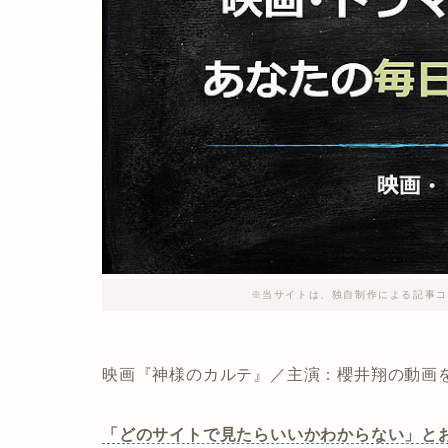
※当サイトは、独自制作による記事コ
映画『神様のカルテ』／主演：櫻井翔の動画
「どのサイトで見たらいいかわからない」と