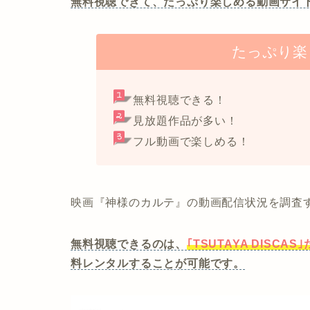
無料視聴できて、たっぷり楽しめる動画サイ
たっぷり楽
無料視聴できる！
見放題作品が多い！
フル動画で楽しめる！
映画『神様のカルテ』の動画配信状況を調査
無料視聴できるのは、
｢TSUTAYA DISCAS
料レンタルすることが可能です。