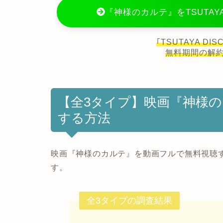
『神様のカルテ』をTSUTAY
｢TSUTAYA D
無料期間の解
【全3タイプ】映画『神様
する方法
映画『神様のカルテ』を動画フルで無料視聴
す。
全3タイプの調査結果