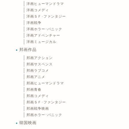
洋画ヒューマンドラマ
洋画コメディ
洋画ＳＦ･ファンタジー
洋画戦争
洋画ホラー･パニック
洋画アドベンチャー
洋画ミュージカル
邦画作品
邦画アクション
邦画サスペンス
邦画ラブコメ
邦画アニメ
邦画ヒューマンドラマ
邦画青春
邦画コメディ
邦画ＳＦ･ファンタジー
邦画戦争映画
邦画ホラー･パニック
韓国映画