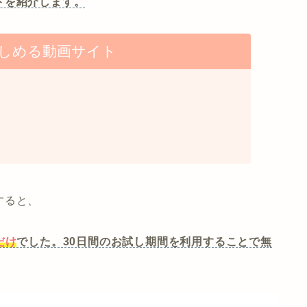
トを紹介します。
しめる動画サイト
すると、
｣だけ
でした。30日間のお試し期間を利用することで無