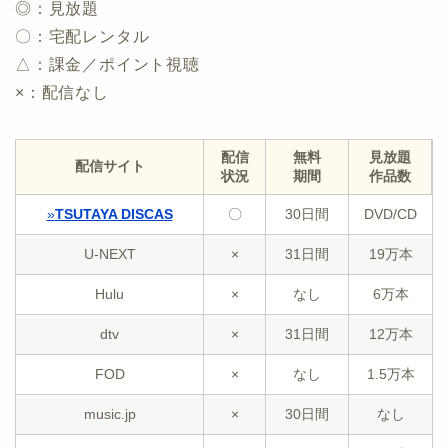
◎：見放題
〇：宅配レンタル
△：課金／ポイント視聴
×：配信なし
配信
無料
見放題
配信サイト
状況
期間
作品数
»
TSUTAYA DISCAS
〇
30日間
DVD/CD
U-NEXT
×
31日間
19万本
Hulu
×
なし
6万本
dtv
×
31日間
12万本
FOD
×
なし
1.5万本
music.jp
×
30日間
なし