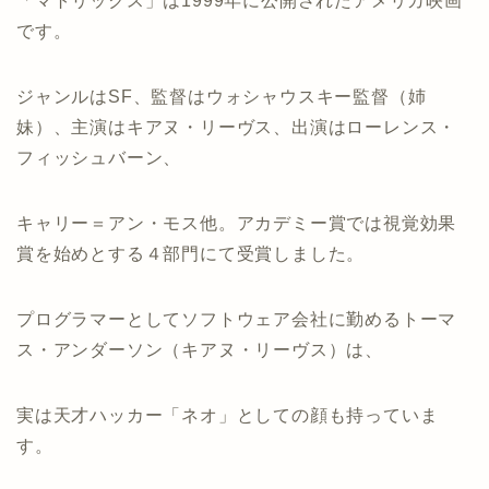
「マトリックス」は1999年に公開されたアメリカ映画
です。
ジャンルはSF、監督はウォシャウスキー監督（姉
妹）、主演はキアヌ・リーヴス、出演はローレンス・
フィッシュバーン、
キャリー＝アン・モス他。アカデミー賞では視覚効果
賞を始めとする４部門にて受賞しました。
プログラマーとしてソフトウェア会社に勤めるトーマ
ス・アンダーソン（キアヌ・リーヴス）は、
実は天才ハッカー「ネオ」としての顔も持っていま
す。