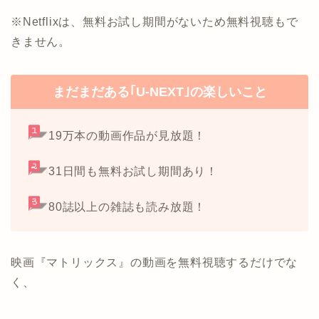
※Netflixは、無料お試し期間がないため無料視聴もで
きません。
まだまだある｢U-NEXT｣の楽しいこと
19万本の動画作品が見放題！
31日間も無料お試し期間あり！
80誌以上の雑誌も読み放題！
映画『マトリックス』の動画を無料視聴するだけでな
く、