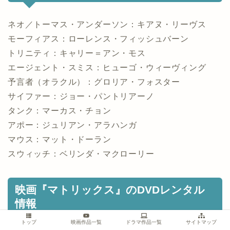
ネオ／トーマス・アンダーソン：キアヌ・リーヴス
モーフィアス：ローレンス・フィッシュバーン
トリニティ：キャリー＝アン・モス
エージェント・スミス：ヒューゴ・ウィーヴィング
予言者（オラクル）：グロリア・フォスター
サイファー：ジョー・パントリアーノ
タンク：マーカス・チョン
アポー：ジュリアン・アラハンガ
マウス：マット・ドーラン
スウィッチ：ベリンダ・マクローリー
映画『マトリックス』のDVDレンタル
情報
トップ
映画作品一覧
ドラマ作品一覧
サイトマップ