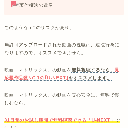
著作権法の違反
このような5つのリスクがあり、
無許可アップロードされた動画の視聴は、違法行為に
なりますので、オススメできません。
映画『マトリックス』の動画を
無料視聴するなら、
見
放題作品数NO.1の｢U-NEXT｣
をオススメします。
映画『マトリックス』の動画を安心安全に、無料で楽
しむなら、
31日間のお試し期間で無料視聴できる
「U-NEXT」
で