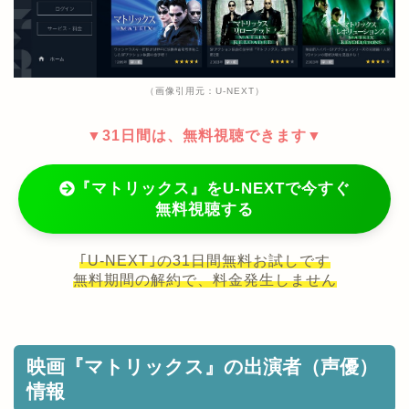
（画像引用元：U-NEXT）
▼31日間は、無料視聴できます▼
『マトリックス』をU-NEXTで今すぐ
無料視聴する
｢U-NEXT｣の31日間無料お試しです
無料期間の解約で、料金発生しません
映画『マトリックス』の出演者（声優）
情報