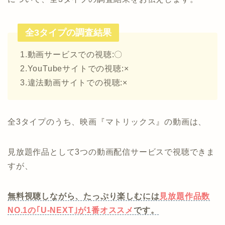
全3タイプの調査結果
1.動画サービスでの視聴:〇
2.YouTubeサイトでの視聴:×
3.違法動画サイトでの視聴:×
全3タイプのうち、映画『マトリックス』の動画は、
見放題作品として3つの動画配信サービスで視聴できま
すが、
無料視聴しながら、たっぷり楽しむには
見放題作品数
NO.1の｢U-NEXT｣が1番オススメ
です。