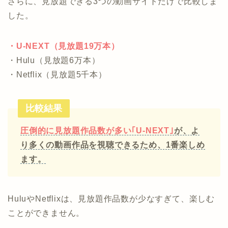
さらに、見放題できる3つの動画サイトだけで比較しま
した。
・U-NEXT（見放題19万本）
・Hulu（見放題6万本）
・Netflix（見放題5千本）
比較結果
圧倒的に見放題作品数が多い｢U-NEXT｣
が、よ
り多くの動画作品を視聴できるため、1番楽しめ
ます。
HuluやNetflixは、見放題作品数が少なすぎて、楽しむ
ことができません。