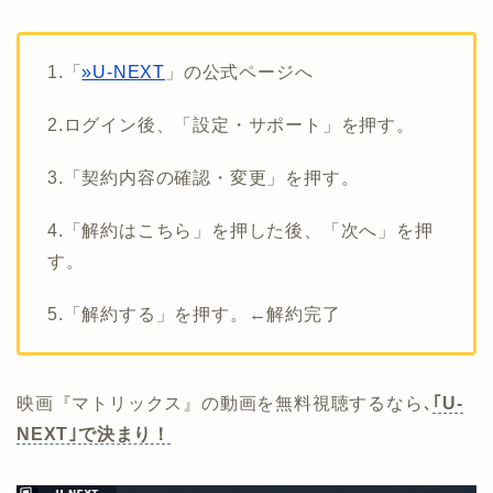
1.「
»U-NEXT
」の公式ページへ
2.ログイン後、「設定・サポート」を押す。
3.「契約内容の確認・変更」を押す。
4.「解約はこちら」を押した後、「次へ」を押
す。
5.「解約する」を押す。←解約完了
映画『マトリックス』の動画を無料視聴するなら､
｢U-
NEXT｣で決まり！