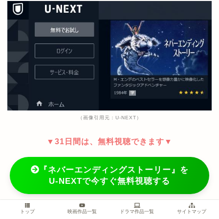
（画像引用元：U-NEXT）
▼31日間は、無料視聴できます▼
『ネバーエンディングストーリー』を
U-NEXTで今すぐ無料視聴する
｢U-NEXT｣の31日間無料お試しです
トップ
映画作品一覧
ドラマ作品一覧
サイトマップ
無料期間の解約で、料金発生しません