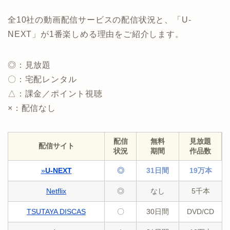
全10社の動画配信サービスの配信状況と、「U-
NEXT」が1番楽しめる理由をご紹介します。
◎：見放題
〇：宅配レンタル
△：課金／ポイント視聴
×：配信なし
配信
無料
見放題
配信サイト
状況
期間
作品数
»
U-NEXT
◎
31日間
19万本
Netflix
◎
なし
5千本
TSUTAYA DISCAS
〇
30日間
DVD/CD