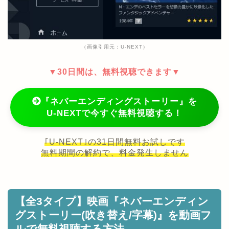
（画像引用元：U-NEXT）
▼30日間は、無料視聴できます▼
『ネバーエンディングストーリー』を
U-NEXTで今すぐ無料視聴する！
｢U-NEXT｣の31日間無料お試しです
無料期間の解約で、料金発生しません
【全3タイプ】映画『ネバーエンディン
グストーリー(吹き替え/字幕)』を動画フ
ルで無料視聴する方法