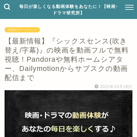
毎日が楽しくなる動画体験をあなたに！【映画･
ドラマ研究所】
洋画ホラー･パニック
【最新情報】『シックスセンス(吹き
替え/字幕)』の映画を動画フルで無料
視聴！Pandoraや無料ホームシアタ
ー、Dailymotionからサブスクの動画
配信まで
2022年10月18日