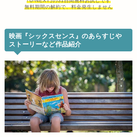
｢U-NEXT｣の31日間無料お試しです
無料期間の解約で、料金発生しません
映画『シックスセンス』のあらすじや
ストーリーなど作品紹介