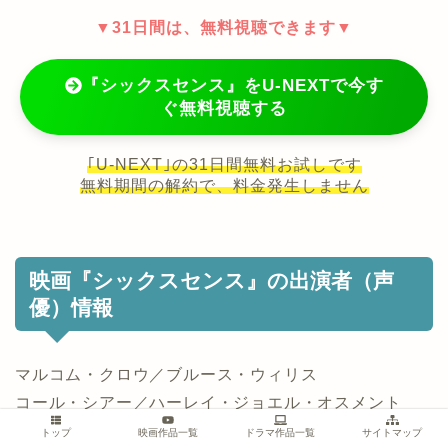
▼31日間は、無料視聴できます▼
『シックスセンス』をU-NEXTで今す
ぐ無料視聴する
｢U-NEXT｣の31日間無料お試しです
無料期間の解約で、料金発生しません
映画『シックスセンス』の出演者（声
優）情報
マルコム・クロウ／ブルース・ウィリス
コール・シアー／ハーレイ・ジョエル・オスメント
アンナ・クロウ／オリヴィア・ウィリアムズ
トップ
映画作品一覧
ドラマ作品一覧
サイトマップ