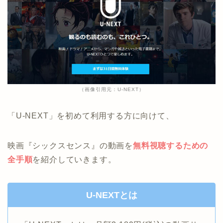
（画像引用元：U-NEXT）
「U-NEXT」を初めて利用する方に向けて、
映画『シックスセンス』の動画を
無料視聴するための
全手順
を紹介していきます。
U-NEXTとは