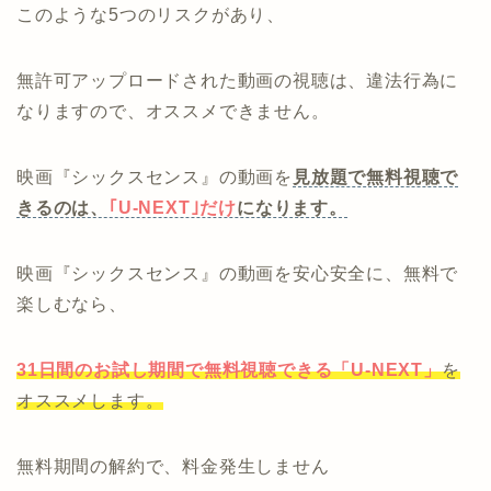
このような5つのリスクがあり、
無許可アップロードされた動画の視聴は、違法行為に
なりますので、オススメできません。
映画『シックスセンス』の動画を
見放題で無料視聴で
きるのは、
｢U-NEXT｣だけ
になります。
映画『シックスセンス』の動画を安心安全に、無料で
楽しむなら、
31日間のお試し期間で無料視聴できる
「U-NEXT」
を
オススメします。
無料期間の解約で、料金発生しません