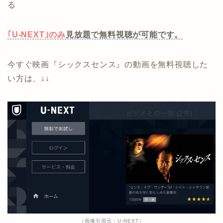
る
｢U-NEXT｣のみ
見放題で無料視聴が可能です。
今すぐ映画『シックスセンス』の動画を無料視聴した
い方は、↓↓
（画像引用元：U-NEXT）