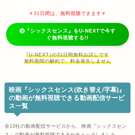
▼31日間は、無料視聴できます▼
『シックスセンス』をU-NEXTで今す
ぐ無料視聴する!!
｢U-NEXT｣の31日間無料お試しです
無料期間の解約で、料金発生しません
映画『シックスセンス(吹き替え/字幕)』
の動画が無料視聴できる動画配信サービ
ス一覧
全10社の動画配信サービスから、映画『シックスセン
ス』の動画が無料視聴できるかチェックしました。