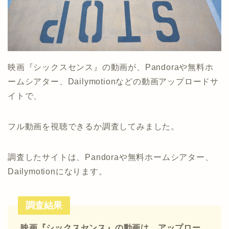
映画『シックスセンス』の動画が、Pandoraや無料ホ
ームシアター、Dailymotionなどの動画アップロードサ
イトで、
フル動画を視聴できるか調査してみました。
調査したサイトは、Pandoraや無料ホームシアター、
Dailymotionになります。
調査結果
映画『シックスセンス』の動画は、アップロー