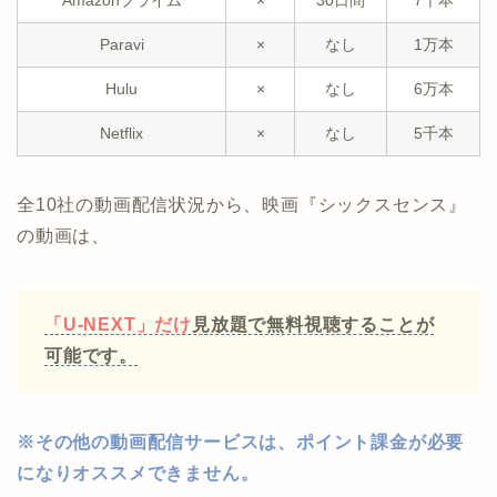
Amazonプライム
×
30日間
7千本
Paravi
×
なし
1万本
Hulu
×
なし
6万本
Netflix
×
なし
5千本
全10社の動画配信状況から、映画『シックスセンス』
の動画は、
「U-NEXT」だけ
見放題で無料視聴することが
可能です。
※その他の動画配信サービスは、ポイント課金が必要
になりオススメできません。