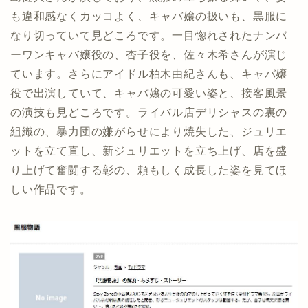
も違和感なくカッコよく、キャバ嬢の扱いも、黒服に
なり切っていて見どころです。一目惚れされたナンバ
ーワンキャバ嬢役の、杏子役を、佐々木希さんが演じ
ています。さらにアイドル柏木由紀さんも、キャバ嬢
役で出演していて、キャバ嬢の可愛い姿と、接客風景
の演技も見どころです。ライバル店デリシャスの裏の
組織の、暴力団の嫌がらせにより焼失した、ジュリエ
ットを立て直し、新ジュリエットを立ち上げ、店を盛
り上げて奮闘する彰の、頼もしく成長した姿を見てほ
しい作品です。