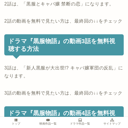
2話は、「黒服とキャバ嬢 禁断の恋」になります。
2話の動画を無料で見たい方は、最終回の↓↓をチェック
ドラマ『黒服物語』の動画3話を無料視
聴する方法
3話は、「新人黒服が大出世!? キャバ嬢軍団の反乱」に
なります。
3話の動画を無料で見たい方は、最終回の↓↓をチェック
ドラマ『黒服物語』の動画4話を無料視
聴する方法
トップ
映画作品一覧
ドラマ作品一覧
サイトマップ