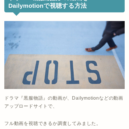
Dailymotionで視聴する方法
ドラマ『黒服物語』の動画が、Dailymotionなどの動画
アップロードサイトで、
フル動画を視聴できるか調査してみました。