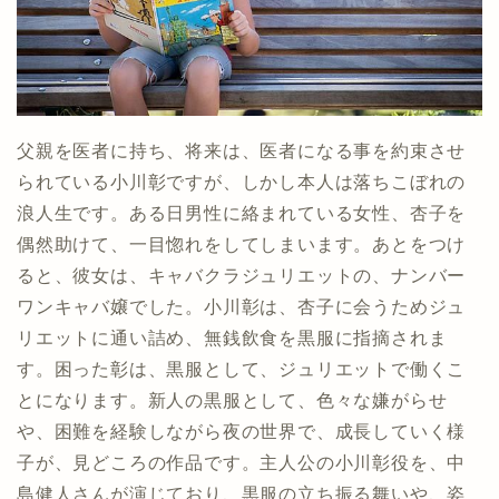
父親を医者に持ち、将来は、医者になる事を約束させ
られている小川彰ですが、しかし本人は落ちこぼれの
浪人生です。ある日男性に絡まれている女性、杏子を
偶然助けて、一目惚れをしてしまいます。あとをつけ
ると、彼女は、キャバクラジュリエットの、ナンバー
ワンキャバ嬢でした。小川彰は、杏子に会うためジュ
リエットに通い詰め、無銭飲食を黒服に指摘されま
す。困った彰は、黒服として、ジュリエットで働くこ
とになります。新人の黒服として、色々な嫌がらせ
や、困難を経験しながら夜の世界で、成長していく様
子が、見どころの作品です。主人公の小川彰役を、中
島健人さんが演じており、黒服の立ち振る舞いや、姿