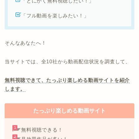
「とにかく無料視聴したい！」
「フル動画を楽しみたい！」
そんなあなたへ！
当サイトでは、全10社から動画配信状況を調査して、
無料視聴できて、たっぷり楽しめる動画サイトを紹介
します。
たっぷり楽しめる動画サイト
無料視聴できる！