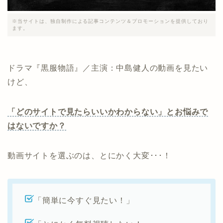
※当サイトは、独自制作による記事コンテンツ＆プロモーションを提供しており
ます。
ドラマ『黒服物語』／主演：中島健人の動画を見たい
けど、
「どのサイトで見たらいいかわからない」とお悩みで
はないですか？
動画サイトを選ぶのは、とにかく大変･･･！
「簡単に今すぐ見たい！」