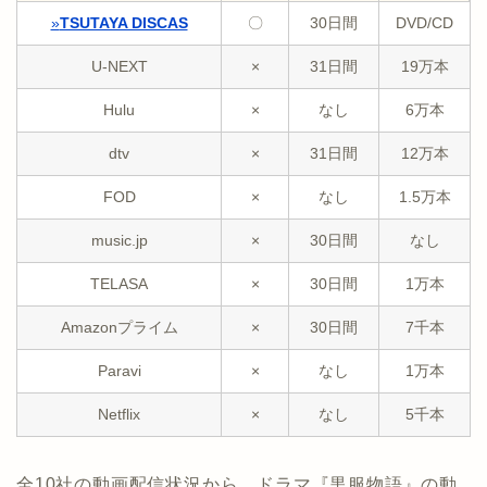
»
TSUTAYA DISCAS
〇
30日間
DVD/CD
U-NEXT
×
31日間
19万本
Hulu
×
なし
6万本
dtv
×
31日間
12万本
FOD
×
なし
1.5万本
music.jp
×
30日間
なし
TELASA
×
30日間
1万本
Amazonプライム
×
30日間
7千本
Paravi
×
なし
1万本
Netflix
×
なし
5千本
全10社の動画配信状況から、ドラマ『黒服物語』の動