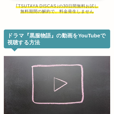
｢TSUTAYA DISCAS｣の30日間無料お試し
無料期間の解約で、料金発生しません
ドラマ『黒服物語』の動画をYouTubeで
視聴する方法