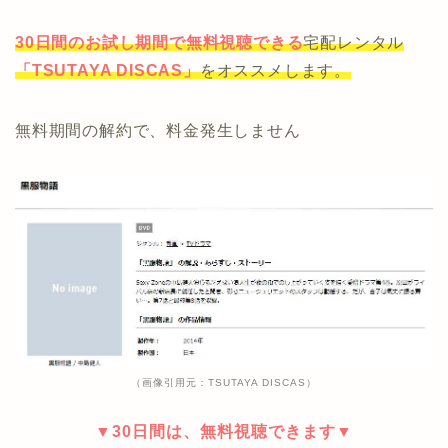
30日間のお試し期間で無料視聴できる
宅配レンタル
「TSUTAYA DISCAS」
をオススメします。
無料期間の解約で、料金発生しません
（画像引用元：TSUTAYA DISCAS）
▼30日間は、無料視聴できます▼