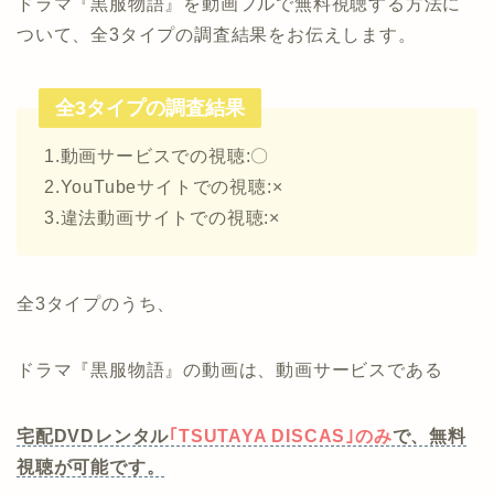
ドラマ『黒服物語』を動画フルで無料視聴する方法に
ついて、全3タイプの調査結果をお伝えします。
全3タイプの調査結果
1.動画サービスでの視聴:〇
2.YouTubeサイトでの視聴:×
3.違法動画サイトでの視聴:×
全3タイプのうち、
ドラマ『黒服物語』の動画は、動画サービスである
宅配DVDレンタル
｢TSUTAYA DISCAS｣のみ
で、無料
視聴が可能です。