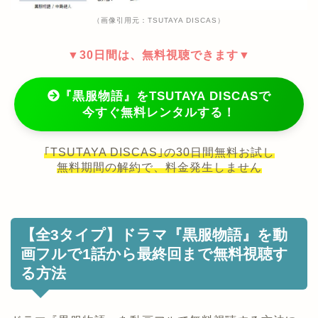
（画像引用元：TSUTAYA DISCAS）
▼30日間は、無料視聴できます▼
『黒服物語』をTSUTAYA DISCASで
今すぐ無料レンタルする！
｢TSUTAYA DISCAS｣の30日間無料お試し
無料期間の解約で、料金発生しません
【全3タイプ】ドラマ『黒服物語』を動
画フルで1話から最終回まで無料視聴す
る方法