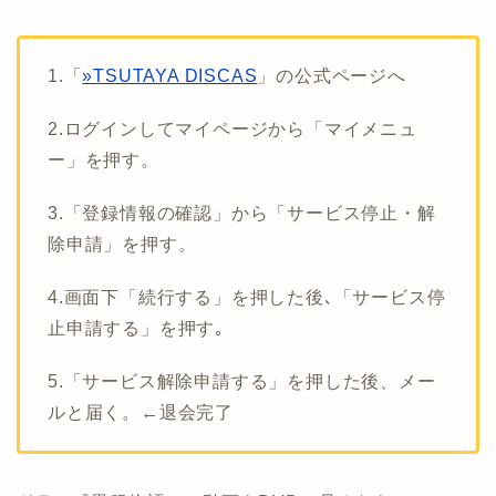
1.「
»TSUTAYA DISCAS
」の公式ページへ
2.ログインしてマイページから「マイメニュ
ー」を押す。
3.「登録情報の確認」から「サービス停止・解
除申請」を押す。
4.画面下「続行する」を押した後､「サービス停
止申請する」を押す｡
5.「サービス解除申請する」を押した後、メー
ルと届く。←退会完了