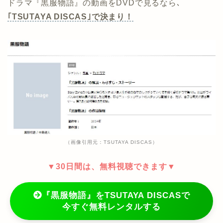
ドラマ『黒服物語』の動画をDVDで見るなら､
｢TSUTAYA DISCAS｣で決まり！
（画像引用元：TSUTAYA DISCAS）
▼30日間は、無料視聴できます▼
『黒服物語』をTSUTAYA DISCASで
今すぐ無料レンタルする