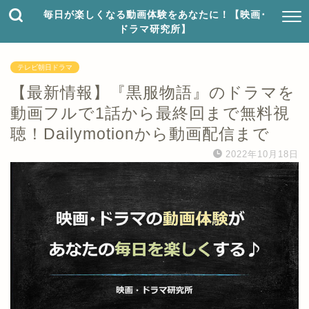
毎日が楽しくなる動画体験をあなたに！【映画･
ドラマ研究所】
テレビ朝日ドラマ
【最新情報】『黒服物語』のドラマを
動画フルで1話から最終回まで無料視
聴！Dailymotionから動画配信まで
2022年10月18日