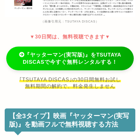
（画像引用元：TSUTAYA DISCAS）
▼30日間は、無料視聴できます▼
『ヤッターマン(実写版)』をTSUTAYA
DISCASで今すぐ無料レンタルする！
｢TSUTAYA DISCAS｣の30日間無料お試し
無料期間の解約で、料金発生しません
【全3タイプ】映画『ヤッターマン(実写
版)』を動画フルで無料視聴する方法