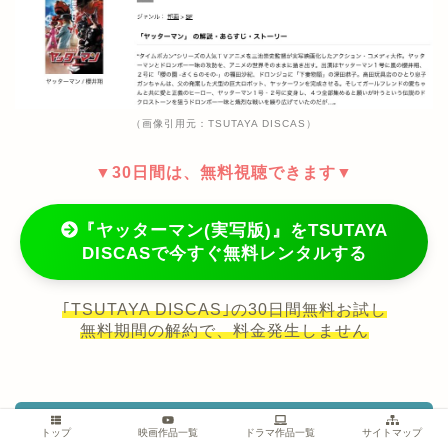
（画像引用元：TSUTAYA DISCAS）
▼30日間は、無料視聴できます▼
『ヤッターマン(実写版)』をTSUTAYA
DISCASで今すぐ無料レンタルする
｢TSUTAYA DISCAS｣の30日間無料お試し
無料期間の解約で、料金発生しません
映画『ヤッターマン(実写版)』の出演者
トップ
映画作品一覧
ドラマ作品一覧
サイトマップ