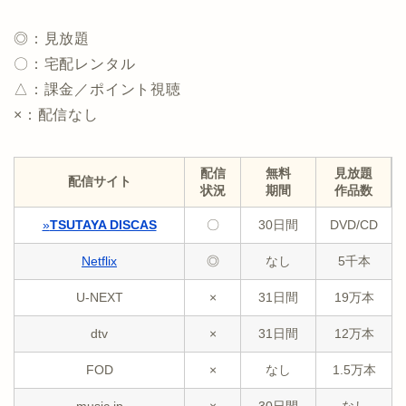
◎：見放題
〇：宅配レンタル
△：課金／ポイント視聴
×：配信なし
配信
無料
見放題
配信サイト
状況
期間
作品数
»
TSUTAYA DISCAS
〇
30日間
DVD/CD
Netflix
◎
なし
5千本
U-NEXT
×
31日間
19万本
dtv
×
31日間
12万本
FOD
×
なし
1.5万本