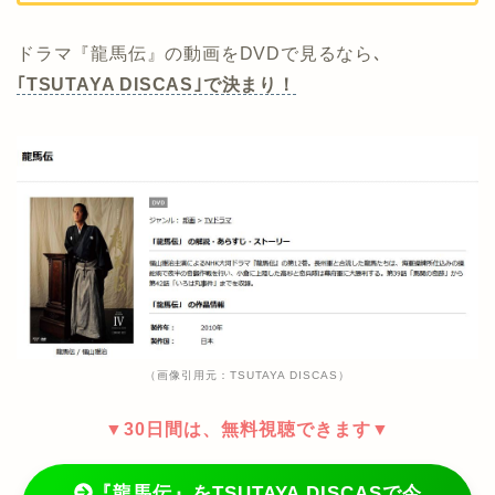
ドラマ『龍馬伝』の動画をDVDで見るなら､
｢TSUTAYA DISCAS｣で決まり！
（画像引用元：TSUTAYA DISCAS）
▼30日間は、無料視聴できます▼
『龍馬伝』をTSUTAYA DISCASで今