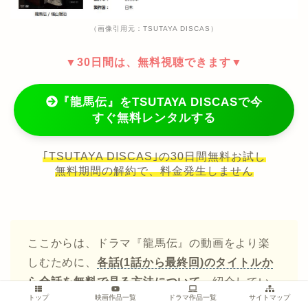
（画像引用元：TSUTAYA DISCAS）
▼30日間は、無料視聴できます▼
『龍馬伝』をTSUTAYA DISCASで今
すぐ無料レンタルする
｢TSUTAYA DISCAS｣の30日間無料お試し
無料期間の解約で、料金発生しません
ここからは、ドラマ『龍馬伝』の動画をより楽
しむために、
各話(1話から最終回)のタイトルか
ら全話を無料で見る方法について、
紹介してい
トップ
映画作品一覧
ドラマ作品一覧
サイトマップ
きます。