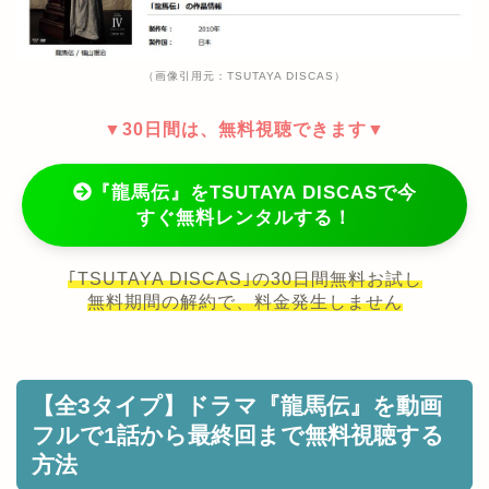
（画像引用元：TSUTAYA DISCAS）
▼30日間は、無料視聴できます▼
『龍馬伝』をTSUTAYA DISCASで今
すぐ無料レンタルする！
｢TSUTAYA DISCAS｣の30日間無料お試し
無料期間の解約で、料金発生しません
【全3タイプ】ドラマ『龍馬伝』を動画
フルで1話から最終回まで無料視聴する
方法