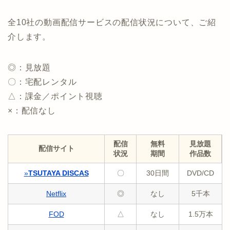
全10社の動画配信サービスの配信状況について、ご紹
介します。
◎：見放題
〇：宅配レンタル
△：課金／ポイント視聴
×：配信なし
配信
無料
見放題
配信サイト
状況
期間
作品数
»
TSUTAYA DISCAS
〇
30日間
DVD/CD
Netflix
◎
なし
5千本
FOD
△
なし
1.5万本