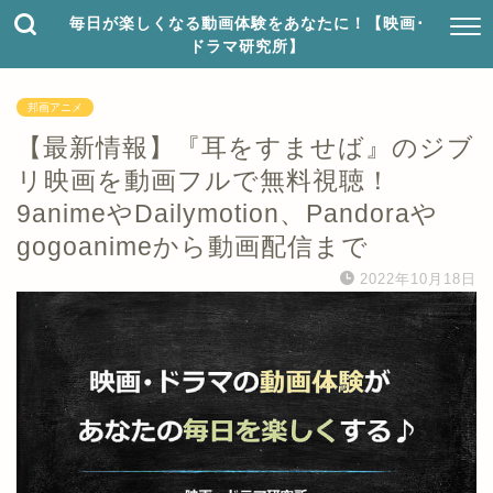
毎日が楽しくなる動画体験をあなたに！【映画･
ドラマ研究所】
邦画アニメ
【最新情報】『耳をすませば』のジブ
リ映画を動画フルで無料視聴！
9animeやDailymotion、Pandoraや
gogoanimeから動画配信まで
2022年10月18日