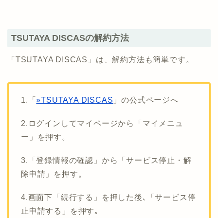
TSUTAYA DISCASの解約方法
「TSUTAYA DISCAS」は、解約方法も簡単です。
1.「
»TSUTAYA DISCAS
」の公式ページへ
2.ログインしてマイページから「マイメニュ
ー」を押す。
3.「登録情報の確認」から「サービス停止・解
除申請」を押す。
4.画面下「続行する」を押した後､「サービス停
止申請する」を押す｡