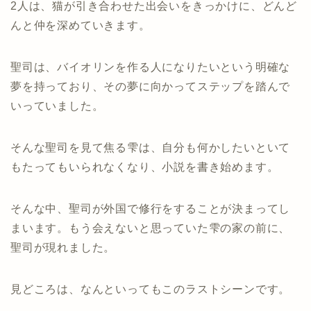
2人は、猫が引き合わせた出会いをきっかけに、どんど
んと仲を深めていきます。
聖司は、バイオリンを作る人になりたいという明確な
夢を持っており、その夢に向かってステップを踏んで
いっていました。
そんな聖司を見て焦る雫は、自分も何かしたいといて
もたってもいられなくなり、小説を書き始めます。
そんな中、聖司が外国で修行をすることが決まってし
まいます。もう会えないと思っていた雫の家の前に、
聖司が現れました。
見どころは、なんといってもこのラストシーンです。