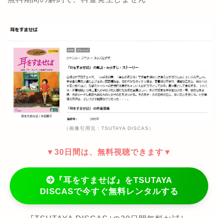
（画像引用元：TSUTAYA DISCAS）
▼30日間は、無料視聴できます▼
『耳をすませば』をTSUTAYA
DISCASで今すぐ無料レンタルする