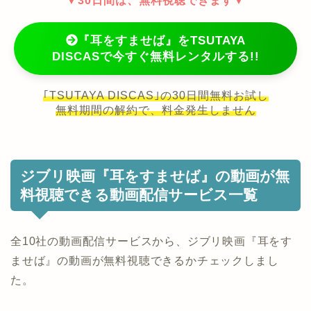
▼30日間は、無料視聴できます▼
『耳をすませば』をTSUTAYA
DISCASで今すぐ無料レンタルする!!
｢TSUTAYA DISCAS｣の30日間無料お試し
無料期間の解約で、料金発生しません
ジブリ映画『耳をすませば』の動画が無
料視聴できる動画配信サービス一覧
全10社の動画配信サービスから、ジブリ映画『耳をす
ませば』の動画が無料視聴できるかチェックしまし
た。