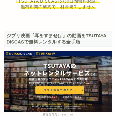
｢TSUTAYA DISCAS｣の30日間無料お試し
無料期間の解約で、料金発生しません
ジブリ映画『耳をすませば』の動画をTSUTAYA
DISCASで無料レンタルする全手順
（画像引用元：TSUTAYA）