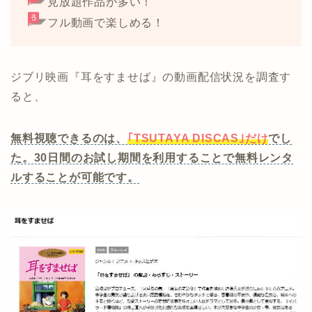
見放題作品が多い！
フル動画で楽しめる！
ジブリ映画『耳をすませば』の動画配信状況を調査す
ると、
無料視聴できるのは、
｢TSUTAYA DISCAS｣だけ
でし
た。30日間のお試し期間を利用することで無料レンタ
ルすることが可能です。