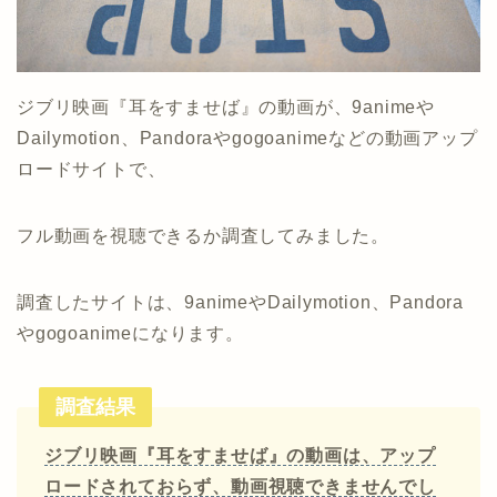
ジブリ映画『耳をすませば』の動画が、9animeや
Dailymotion、Pandoraやgogoanimeなどの動画アップ
ロードサイトで、
フル動画を視聴できるか調査してみました。
調査したサイトは、9animeやDailymotion、Pandora
やgogoanimeになります。
調査結果
ジブリ映画『耳をすませば』の動画は、アップ
ロードされておらず、動画視聴できませんでし