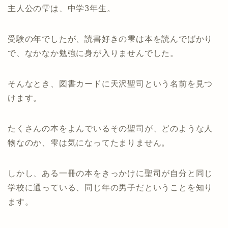
主人公の雫は、中学3年生。
受験の年でしたが、読書好きの雫は本を読んでばかり
で、なかなか勉強に身が入りませんでした。
そんなとき、図書カードに天沢聖司という名前を見つ
けます。
たくさんの本をよんでいるその聖司が、どのような人
物なのか、雫は気になってたまりません。
しかし、ある一冊の本をきっかけに聖司が自分と同じ
学校に通っている、同じ年の男子だということを知り
ます。