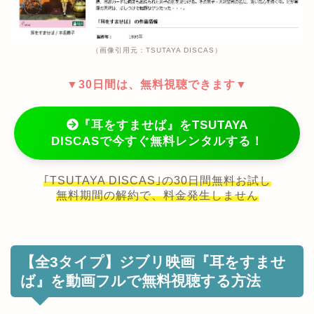
（画像引用元：TSUTAYA DISCAS）
▼30日間は、無料視聴できます▼
『耳をすませば』をTSUTAYA
DISCASで今すぐ無料レンタルする！
｢TSUTAYA DISCAS｣の30日間無料お試し
無料期間の解約で、料金発生しません
【全3タイプ】ジブリ映画『耳をすませ
ば』を動画フルで無料視聴する方法