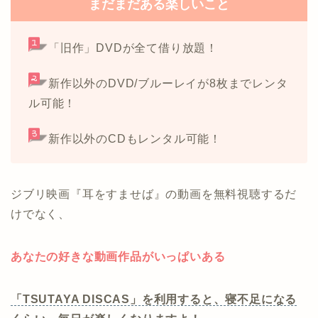
まだまだある楽しいこと
「旧作」DVDが全て借り放題！
新作以外のDVD/ブルーレイが8枚までレンタ
ル可能！
新作以外のCDもレンタル可能！
ジブリ映画『耳をすませば』の動画を無料視聴するだ
けでなく、
あなたの好きな動画作品がいっぱいある
「TSUTAYA DISCAS」を利用すると、寝不足になる