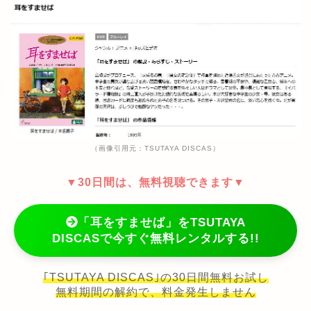
（画像引用元：TSUTAYA DISCAS）
▼30日間は、無料視聴できます▼
「耳をすませば」をTSUTAYA
DISCASで今すぐ無料レンタルする!!
｢TSUTAYA DISCAS｣の30日間無料お試し
無料期間の解約で、料金発生しません