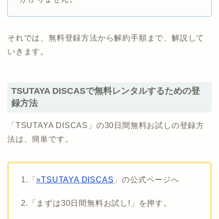
それでは、無料登録方法から解約手順まで、解説して
いきます。
TSUTAYA DISCASで無料レンタルするための登
録方法
「TSUTAYA DISCAS」の30日間無料お試しの登録方
法は、簡単です。
1.「
»TSUTAYA DISCAS
」の公式ページへ
2.「まずは30日間無料お試し!」を押す。