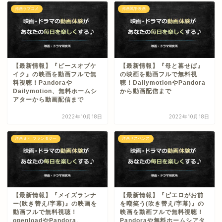
邦画ラブコメ
邦画戦争映画
【最新情報】『ピースオブケ
【最新情報】『母と暮せば』
イク』の映画を動画フルで無
の映画を動画フルで無料視
料視聴！Pandoraや
聴！DailymotionやPandora
Dailymotion、無料ホームシ
から動画配信まで
アターから動画配信まで
2022年10月18日
2022年10月18日
洋画ＳＦ･ファンタジー
洋画サスペンス
【最新情報】『メイズランナ
【最新情報】『ピエロがお前
ー(吹き替え/字幕)』の映画を
を嘲笑う(吹き替え/字幕)』の
動画フルで無料視聴！
映画を動画フルで無料視聴！
openloadやPandora、
Pandoraや無料ホームシアタ