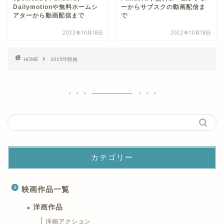
Dailymotionや無料ホームシ
ーからサブスクの動画配信ま
アターから動画配信まで
で
2022年10月18日
2022年10月18日
HOME
2015年映画
カテゴリー
映画作品一覧
洋画作品
洋画アクション