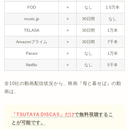
FOD
×
なし
1.5万本
music.jp
×
30日間
なし
TELASA
×
30日間
1万本
Amazonプライム
×
30日間
7千本
Paravi
×
なし
1万本
Netflix
×
なし
5千本
全10社の動画配信状況から、映画『母と暮せば』の動
画は、
「TSUTAYA DISCAS」だけ
で無料視聴するこ
とが可能です。