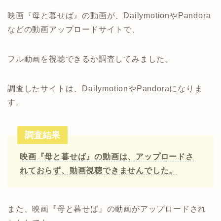
映画『母と暮せば』の動画が、DailymotionやPandora
などの動画アップロードサイトで、
フル動画を視聴できるか調査してみました。
調査したサイトは、DailymotionやPandoraになりま
す。
調査結果
映画『母と暮せば』の動画は、アップロードさ
れておらず、動画視聴できませんでした。
また、映画『母と暮せば』の動画がアップロードされ