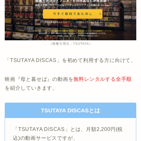
（画像引用元：TSUTAYA）
「TSUTAYA DISCAS」を初めて利用する方に向けて、
映画『母と暮せば』の動画を
無料レンタルする全手順
を紹介していきます。
TSUTAYA DISCASとは
「TSUTAYA DISCAS」とは、月額2,200円(税
込)の動画サービスですが、