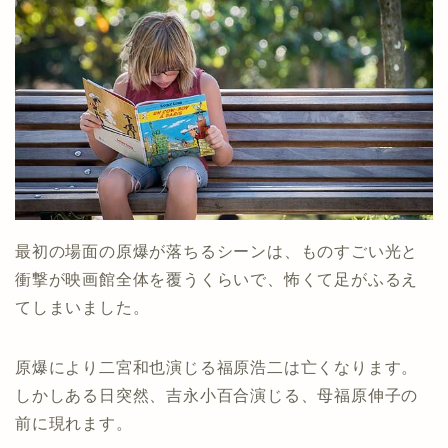
最初の場面の原爆が落ちるシーンは、ものすごい光と
衝撃が映画館全体を覆うくらいで、怖くて足がふるえ
てしまいました。
原爆により二宮和也演じる福原浩二は亡くなります。
しかしある日突然、吉永小百合演じる、母福原伸子の
前に現れます。