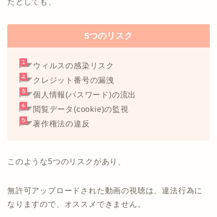
たとしても、
5つのリスク
ウィルスの感染リスク
クレジット番号の漏洩
個人情報(パスワード)の流出
閲覧データ(cookie)の監視
著作権法の違反
このような5つのリスクがあり、
無許可アップロードされた動画の視聴は、違法行為に
なりますので、オススメできません。