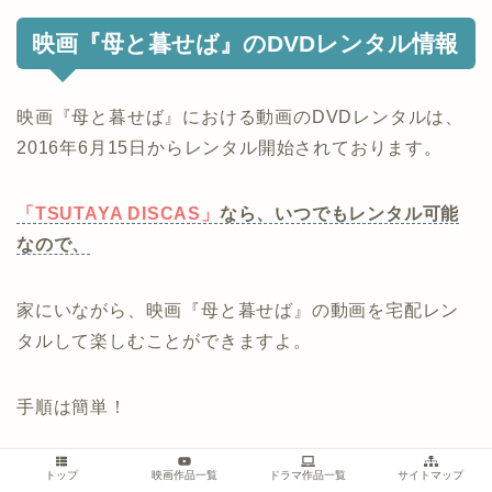
映画『母と暮せば』のDVDレンタル情報
映画『母と暮せば』における動画のDVDレンタルは、
2016年6月15日からレンタル開始されております。
「TSUTAYA DISCAS」
なら、いつでもレンタル可能
なので、
家にいながら、映画『母と暮せば』の動画を宅配レン
タルして楽しむことができますよ。
手順は簡単！
トップ
映画作品一覧
ドラマ作品一覧
サイトマップ