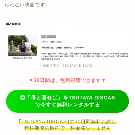
られない映画です。
（画像引用元：TSUTAYA DISCAS）
▼30日間は、無料視聴できます▼
『母と暮せば』をTSUTAYA DISCAS
で今すぐ無料レンタルする
｢TSUTAYA DISCAS｣の30日間無料お試し
無料期間の解約で、料金発生しません