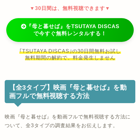
▼30日間は、無料視聴できます▼
『母と暮せば』をTSUTAYA DISCAS
で今すぐ無料レンタルする！
｢TSUTAYA DISCAS｣の30日間無料お試し
無料期間の解約で、料金発生しません
【全3タイプ】映画『母と暮せば』を動
画フルで無料視聴する方法
映画『母と暮せば』を動画フルで無料視聴する方法に
ついて、全3タイプの調査結果をお伝えします。