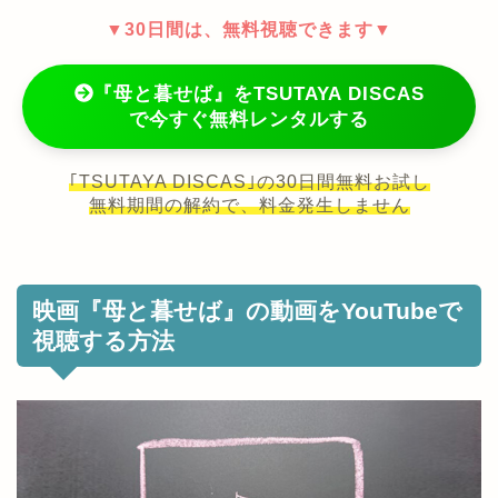
▼30日間は、無料視聴できます▼
『母と暮せば』をTSUTAYA DISCAS
で今すぐ無料レンタルする
｢TSUTAYA DISCAS｣の30日間無料お試し
無料期間の解約で、料金発生しません
映画『母と暮せば』の動画をYouTubeで
視聴する方法