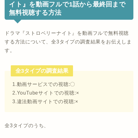
イト』を動画フルで1話から最終回まで
無料視聴する方法
ドラマ『ストロベリーナイト』を動画フルで無料視聴
する方法について、全3タイプの調査結果をお伝えしま
す。
全3タイプの調査結果
1.動画サービスでの視聴:〇
2.YouTubeサイトでの視聴:×
3.違法動画サイトでの視聴:×
全3タイプのうち、