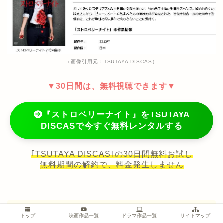
（画像引用元：TSUTAYA DISCAS）
▼30日間は、無料視聴できます▼
『ストロベリーナイト』をTSUTAYA
DISCASで今すぐ無料レンタルする
｢TSUTAYA DISCAS｣の30日間無料お試し
無料期間の解約で、料金発生しません
トップ
映画作品一覧
ドラマ作品一覧
サイトマップ
ここからは、ドラマ『ストロベリーナイト』の