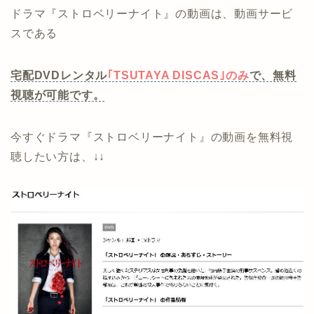
ドラマ『ストロベリーナイト』の動画は、動画サービ
スである
宅配DVDレンタル
｢TSUTAYA DISCAS｣のみ
で、無料
視聴が可能です。
今すぐドラマ『ストロベリーナイト』の動画を無料視
聴したい方は、↓↓