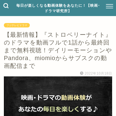
毎日が楽しくなる動画体験をあなたに！【映画･
ドラマ研究所】
フジテレビドラマ
【最新情報】『ストロベリーナイト』
のドラマを動画フルで1話から最終回
まで無料視聴！デイリーモーションや
Pandora、miomioからサブスクの動
画配信まで
2022年10月18日