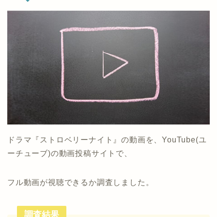
ドラマ『ストロベリーナイト』の動画を、YouTube(ユ
ーチューブ)の動画投稿サイトで、
フル動画が視聴できるか調査しました。
調査結果