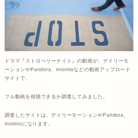
ドラマ『ストロベリーナイト』の動画が、デイリーモ
ーションやPandora、miomioなどの動画アップロード
サイトで、
フル動画を視聴できるか調査してみました。
調査したサイトは、デイリーモーションやPandora、
miomioになります。