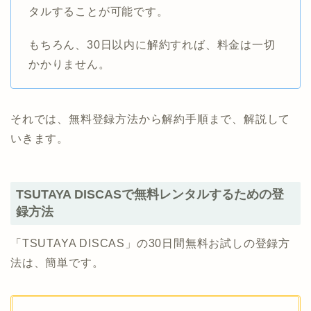
タルすることが可能です。
もちろん、30日以内に解約すれば、料金は一切
かかりません。
それでは、無料登録方法から解約手順まで、解説して
いきます。
TSUTAYA DISCASで無料レンタルするための登
録方法
「TSUTAYA DISCAS」の30日間無料お試しの登録方
法は、簡単です。