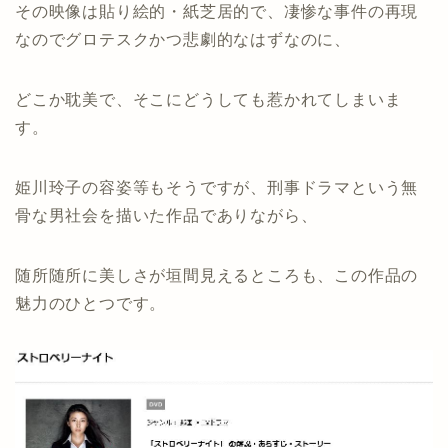
その映像は貼り絵的・紙芝居的で、凄惨な事件の再現
なのでグロテスクかつ悲劇的なはずなのに、
どこか耽美で、そこにどうしても惹かれてしまいま
す。
姫川玲子の容姿等もそうですが、刑事ドラマという無
骨な男社会を描いた作品でありながら、
随所随所に美しさが垣間見えるところも、この作品の
魅力のひとつです。