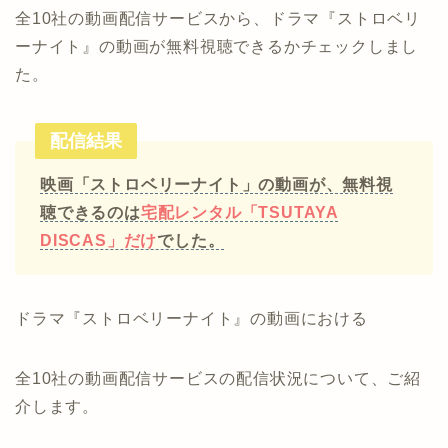
全10社の動画配信サービスから、ドラマ『ストロベリ
ーナイト』の動画が無料視聴できるかチェックしまし
た。
配信結果
映画「ストロベリーナイト」の動画が、無料視
聴できるのは
宅配レンタル「TSUTAYA
DISCAS」だけ
でした。
ドラマ『ストロベリーナイト』の動画における
全10社の動画配信サービスの配信状況について、ご紹
介します。