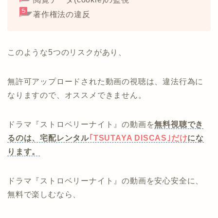
著作権法の違反
このような5つのリスクがあり、
無許可アップロードされた動画の視聴は、違法行為に
なりますので、オススメできません。
ドラマ『ストロベリーナイト』の動画を
無料視聴でき
るのは、宅配レンタル
｢TSUTAYA DISCAS｣だけ
にな
ります。
ドラマ『ストロベリーナイト』の動画を安心安全に、
無料で楽しむなら、