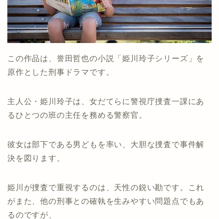
この作品は、誉田哲也の小説「姫川玲子シリーズ」を
原作とした刑事ドラマです。
主人公・姫川玲子は、女だてらに警視庁捜査一課にあ
るひとつの班の主任を務める警察官。
彼女は部下である男どもを率い、大胆な捜査で事件解
決を図ります。
姫川が捜査で重視するのは、天性の鋭い勘です。これ
がまた、他の刑事との確執を生みやすい問題点でもあ
るのですが、