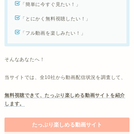
「簡単に今すぐ見たい！」
「とにかく無料視聴したい！」
「フル動画を楽しみたい！」
そんなあなたへ！
当サイトでは、全10社から動画配信状況を調査して、
無料視聴できて、たっぷり楽しめる動画サイトを紹介
します。
たっぷり楽しめる動画サイト