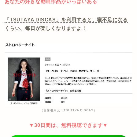
あなたの好きな動画作品がいっぱいある
「TSUTAYA DISCAS」を利用すると、寝不足になる
くらい、毎日が楽しくなりますよ！
（画像引用元：TSUTAYA DISCAS）
▼30日間は、無料視聴できます▼