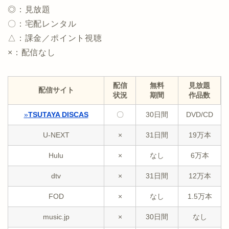
◎：見放題
〇：宅配レンタル
△：課金／ポイント視聴
×：配信なし
配信
無料
見放題
配信サイト
状況
期間
作品数
»
TSUTAYA DISCAS
〇
30日間
DVD/CD
U-NEXT
×
31日間
19万本
Hulu
×
なし
6万本
dtv
×
31日間
12万本
FOD
×
なし
1.5万本
music.jp
×
30日間
なし