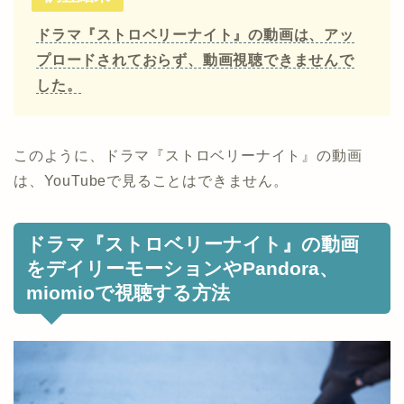
ドラマ『ストロベリーナイト』の動画は、アッ
プロードされておらず、動画視聴できませんで
した。
このように、ドラマ『ストロベリーナイト』の動画
は、YouTubeで見ることはできません。
ドラマ『ストロベリーナイト』の動画
をデイリーモーションやPandora、
miomioで視聴する方法