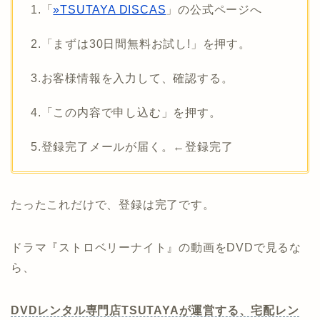
1.「
»TSUTAYA DISCAS
」の公式ページへ
2.「まずは30日間無料お試し!」を押す。
3.お客様情報を入力して、確認する。
4.「この内容で申し込む」を押す。
5.登録完了メールが届く。←登録完了
たったこれだけで、登録は完了です。
ドラマ『ストロベリーナイト』の動画をDVDで見るな
ら、
DVDレンタル専門店TSUTAYAが運営する、宅配レン