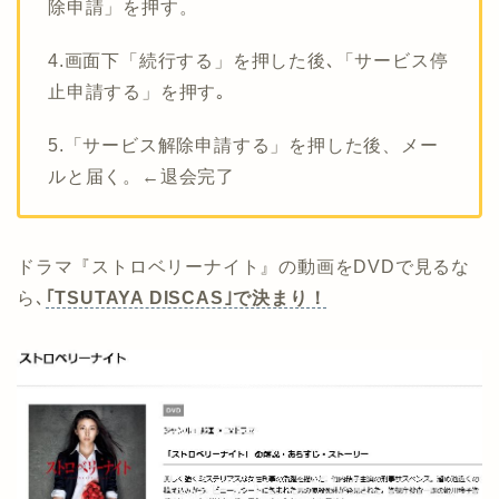
除申請」を押す。
4.画面下「続行する」を押した後､「サービス停
止申請する」を押す｡
5.「サービス解除申請する」を押した後、メー
ルと届く。←退会完了
ドラマ『ストロベリーナイト』の動画をDVDで見るな
ら､
｢TSUTAYA DISCAS｣で決まり！