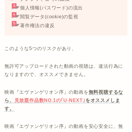
個人情報(パスワード)の流出
閲覧データ(cookie)の監視
著作権法の違反
このような5つのリスクがあり、
無許可アップロードされた動画の視聴は、違法行為に
なりますので、オススメできません。
映画『エヴァンゲリオン序』の動画を
無料視聴するな
ら、
見放題作品数NO.1の｢U-NEXT｣
をオススメしま
す。
映画『エヴァンゲリオン序』の動画を安心安全に、無