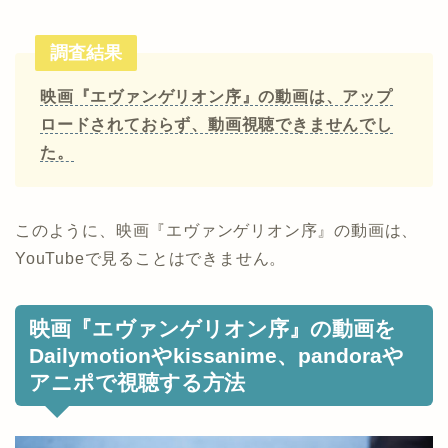
調査結果
映画『エヴァンゲリオン序』の動画は、アップ
ロードされておらず、動画視聴できませんでし
た。
このように、映画『エヴァンゲリオン序』の動画は、
YouTubeで見ることはできません。
映画『エヴァンゲリオン序』の動画を
Dailymotionやkissanime、pandoraや
アニポで視聴する方法