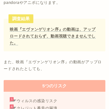
pandoraやアニポになります。
調査結果
映画『エヴァンゲリオン序』の動画は、アップ
ロードされておらず、動画視聴できませんでし
た。
また、映画『エヴァンゲリオン序』の動画がアップロ
ードされたとしても、
5つのリスク
ウィルスの感染リスク
クレジット番号の漏洩