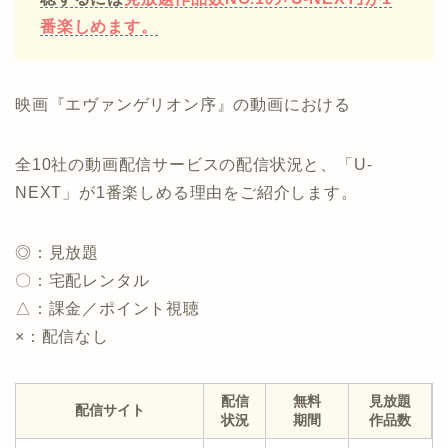
番楽しめます。
映画『エヴァンゲリオン序』の動画における
全10社の動画配信サービスの配信状況と、「U-
NEXT」が1番楽しめる理由をご紹介します。
◎：見放題
〇：宅配レンタル
△：課金／ポイント視聴
×：配信なし
配信
無料
見放題
配信サイト
状況
期間
作品数