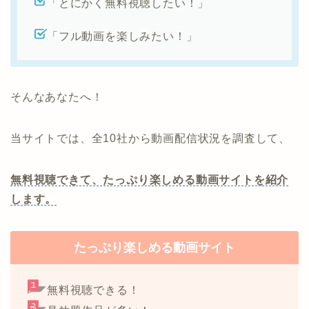
「とにかく無料視聴したい！」
「フル動画を楽しみたい！」
そんなあなたへ！
当サイトでは、全10社から動画配信状況を調査して、
無料視聴できて、たっぷり楽しめる動画サイトを紹介
します。
たっぷり楽しめる動画サイト
無料視聴できる！