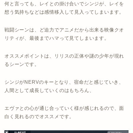
何と言っても、レイとの掛け合いでシンジが、レイを
想う気持ちなどは感情移入して見入ってしまいます。
戦闘シーンは、ど迫力でアニメだから出来る映像クオ
リティが、最後までハマって見てしまいます。
オススメポイントは、リリスの正体や謎の少年が現れ
るシーンです。
シンジがNERVのキーとなり、宿命だと感じていき、
人間として成長していくのはもちろん、
エヴァとの心が通じ合っていく様が感じれるので、面
白く見れるのでオススメです。