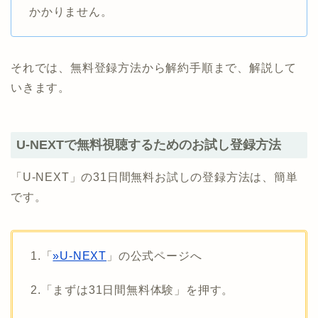
かかりません。
それでは、無料登録方法から解約手順まで、解説して
いきます。
U-NEXTで無料視聴するためのお試し登録方法
「U-NEXT」の31日間無料お試しの登録方法は、簡単
です。
1.「
»U-NEXT
」の公式ページへ
2.「まずは31日間無料体験」を押す。