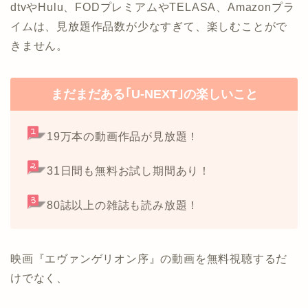
dtvやHulu、FODプレミアムやTELASA、Amazonプラ
イムは、見放題作品数が少なすぎて、楽しむことがで
きません。
まだまだある｢U-NEXT｣の楽しいこと
19万本の動画作品が見放題！
31日間も無料お試し期間あり！
80誌以上の雑誌も読み放題！
映画『エヴァンゲリオン序』の動画を無料視聴するだ
けでなく、