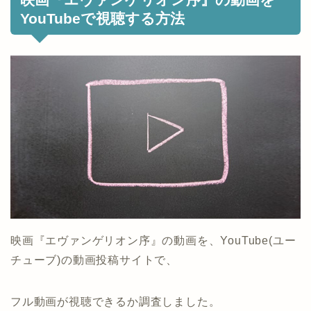
YouTubeで視聴する方法
映画『エヴァンゲリオン序』の動画を、YouTube(ユー
チューブ)の動画投稿サイトで、
フル動画が視聴できるか調査しました。