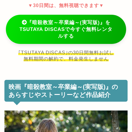
▼30日間は、無料視聴できます▼
『暗殺教室～卒業編～(実写版)』を
TSUTAYA DISCASで今すぐ無料レンタ
ルする
｢TSUTAYA DISCAS｣の30日間無料お試し
無料期間の解約で、料金発生しません
映画『暗殺教室～卒業編～(実写版)』の
あらすじやストーリーなど作品紹介