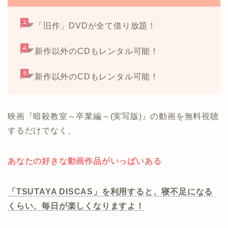
「旧作」DVDが全て借り放題！
新作以外のCDもレンタル可能！
新作以外のCDもレンタル可能！
映画『暗殺教室～卒業編～(実写版)』の動画を無料視聴
するだけでなく、
あなたの好きな動画作品がいっぱいある
「TSUTAYA DISCAS」を利用すると、寝不足になる
くらい、毎日が楽しくなりますよ！