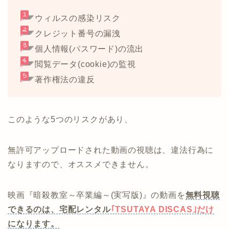
ウィルスの感染リスク
クレジット番号の漏洩
個人情報(パスワード)の流出
閲覧データ(cookie)の監視
著作権法の違反
このような5つのリスクがあり、
無許可アップロードされた動画の視聴は、違法行為に
なりますので、オススメできません。
映画『暗殺教室～卒業編～(実写版)』の動画を
無料視聴
できるのは、宅配レンタル
｢TSUTAYA DISCAS｣だけ
になります。