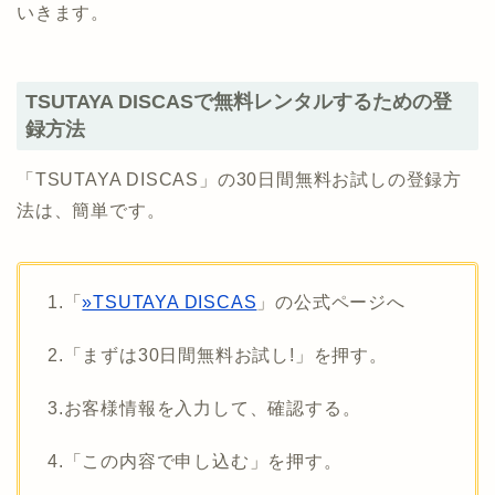
いきます。
TSUTAYA DISCASで無料レンタルするための登
録方法
「TSUTAYA DISCAS」の30日間無料お試しの登録方
法は、簡単です。
1.「
»TSUTAYA DISCAS
」の公式ページへ
2.「まずは30日間無料お試し!」を押す。
3.お客様情報を入力して、確認する。
4.「この内容で申し込む」を押す。