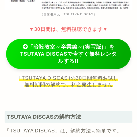
（画像引用元：TSUTAYA DISCAS）
▼30日間は、無料視聴できます▼
「暗殺教室～卒業編～(実写版)」を
TSUTAYA DISCASで今すぐ無料レンタ
ルする!!
｢TSUTAYA DISCAS｣の30日間無料お試し
無料期間の解約で、料金発生しません
TSUTAYA DISCASの解約方法
「TSUTAYA DISCAS」は、解約方法も簡単です。