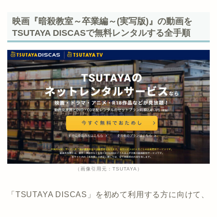
映画『暗殺教室～卒業編～(実写版)』の動画を
TSUTAYA DISCASで無料レンタルする全手順
（画像引用元：TSUTAYA）
「TSUTAYA DISCAS」を初めて利用する方に向けて、