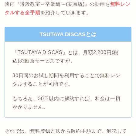
映画『暗殺教室～卒業編～(実写版)』の動画を
無料レン
タルする全手順
を紹介していきます。
TSUTAYA DISCASとは
「TSUTAYA DISCAS」とは、月額2,200円(税
込)の動画サービスですが、
30日間のお試し期間を利用することで無料レン
タルすることが可能です。
もちろん、30日以内に解約すれば、料金は一切
かかりません。
それでは、無料登録方法から解約手順まで、解説して