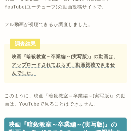
YouTube(ユーチューブ)の動画投稿サイトで、
フル動画が視聴できるか調査しました。
調査結果
映画『暗殺教室～卒業編～(実写版)』の動画は、
アップロードされておらず、動画視聴できませ
んでした。
このように、映画『暗殺教室～卒業編～(実写版)』の動
画は、YouTubeで見ることはできません。
映画『暗殺教室～卒業編～(実写版)』の