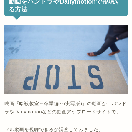
動画をパンドラやDailymotionで視聴す
る方法
映画『暗殺教室～卒業編～(実写版)』の動画が、パンド
ラやDailymotionなどの動画アップロードサイトで、
フル動画を視聴できるか調査してみました。