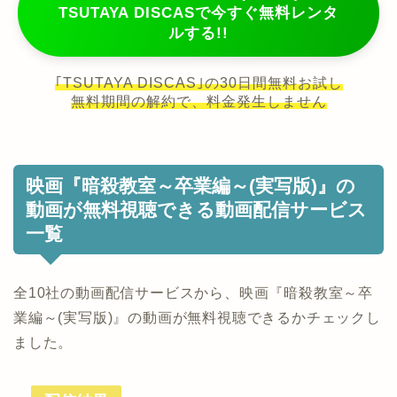
TSUTAYA DISCASで今すぐ無料レンタ
ルする!!
｢TSUTAYA DISCAS｣の30日間無料お試し
無料期間の解約で、料金発生しません
映画『暗殺教室～卒業編～(実写版)』の
動画が無料視聴できる動画配信サービス
一覧
全10社の動画配信サービスから、映画『暗殺教室～卒
業編～(実写版)』の動画が無料視聴できるかチェックし
ました。