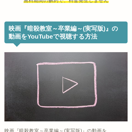
無料期間の解約で、料金発生しません
映画『暗殺教室～卒業編～(実写版)』の
動画をYouTubeで視聴する方法
映画『暗殺教室～卒業編～(実写版)』の動画を、