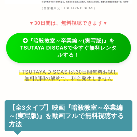
（画像引用元：TSUTAYA DISCAS）
▼30日間は、無料視聴できます▼
『暗殺教室～卒業編～(実写版)』を
TSUTAYA DISCASで今すぐ無料レンタ
ルする！
｢TSUTAYA DISCAS｣の30日間無料お試し
無料期間の解約で、料金発生しません
【全3タイプ】映画『暗殺教室～卒業編
～(実写版)』を動画フルで無料視聴する
方法