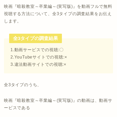
映画『暗殺教室～卒業編～(実写版)』を動画フルで無料
視聴する方法について、全3タイプの調査結果をお伝え
します。
全3タイプの調査結果
1.動画サービスでの視聴:〇
2.YouTubeサイトでの視聴:×
3.違法動画サイトでの視聴:×
全3タイプのうち、
映画『暗殺教室～卒業編～(実写版)』の動画は、動画サ
ービスである