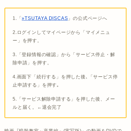
1.「
»TSUTAYA DISCAS
」の公式ページへ
2.ログインしてマイページから「マイメニュ
ー」を押す。
3.「登録情報の確認」から「サービス停止・解
除申請」を押す。
4.画面下「続行する」を押した後､「サービス停
止申請する」を押す｡
5.「サービス解除申請する」を押した後、メー
ルと届く。←退会完了
映画『暗殺教室～卒業編～(実写版)』の動画をDVDで