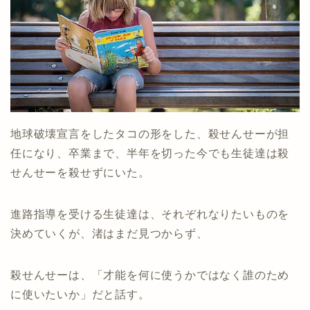
地球破壊宣言をしたタコの形をした、殺せんせーが担
任になり、卒業まで、半年を切った今でも生徒達は殺
せんせーを殺せずにいた。
進路指導を受ける生徒達は、それぞれなりたいものを
決めていくが、渚はまだ見つからず、
殺せんせーは、「才能を何に使うかではなく誰のため
に使いたいか」だと話す。