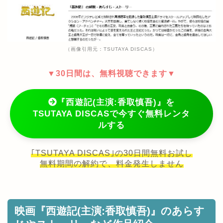
（画像引用元：TSUTAYA DISCAS）
▼30日間は、無料視聴できます▼
『西遊記(主演:香取慎吾)』を
TSUTAYA DISCASで今すぐ無料レンタ
ルする
｢TSUTAYA DISCAS｣の30日間無料お試し
無料期間の解約で、料金発生しません
映画『西遊記(主演:香取慎吾)』のあらす