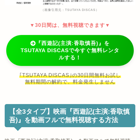
（画像引用元：TSUTAYA DISCAS）
▼30日間は、無料視聴できます▼
『西遊記(主演:香取慎吾)』を
TSUTAYA DISCASで今すぐ無料レンタ
ルする！
｢TSUTAYA DISCAS｣の30日間無料お試し
無料期間の解約で、料金発生しません
【全3タイプ】映画『西遊記(主演:香取慎
吾)』を動画フルで無料視聴する方法