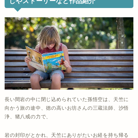
じやストーリーなど作品紹介
長い間岩の中に閉じ込められていた孫悟空は、天竺に
向かう旅の途中、徳の高いお坊さんの三蔵法師、沙悟
浄、猪八戒の力で、
岩の封印がとかれ、天竺にありがたいお経を持ち帰る