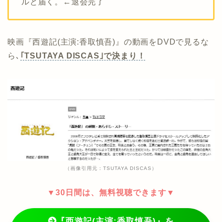
ルと届く。←退会完了
映画『西遊記(主演:香取慎吾)』の動画をDVDで見るな
ら､
｢TSUTAYA DISCAS｣で決まり！
（画像引用元：TSUTAYA DISCAS）
▼30日間は、無料視聴できます▼
『西遊記(主演:香取慎吾)』を