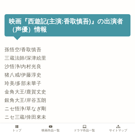
映画『西遊記(主演:香取慎吾)』の出演者
（声優）情報
孫悟空/香取慎吾
三蔵法師/深津絵里
沙悟浄/内村光良
猪八戒/伊藤淳史
玲美/多部未華子
金角大王/鹿賀丈史
銀角大王/岸谷五朗
ニセ悟浄/草なぎ剛
ニセ三蔵/倖田來未
トップ
映画作品一覧
ドラマ作品一覧
サイトマップ