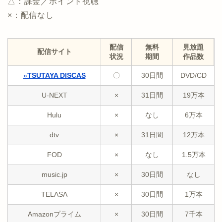
△：課金／ポイント視聴
×：配信なし
配信
無料
見放題
配信サイト
状況
期間
作品数
»
TSUTAYA DISCAS
〇
30日間
DVD/CD
U-NEXT
×
31日間
19万本
Hulu
×
なし
6万本
dtv
×
31日間
12万本
FOD
×
なし
1.5万本
music.jp
×
30日間
なし
TELASA
×
30日間
1万本
Amazonプライム
×
30日間
7千本