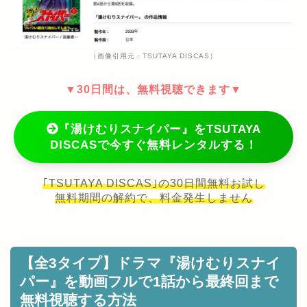
（画像引用元：TSUTAYA DISCAS）
▼30日間は、無料視聴できます▼
『湯けむりスナイパー』をTSUTAYA
DISCASで今すぐ無料レンタルする！
｢TSUTAYA DISCAS｣の30日間無料お試し
無料期間の解約で、料金発生しません
【全3タイプ】ドラマ『湯けむりスナイ
パー』を動画フルで1話から最終回まで
無料視聴する方法