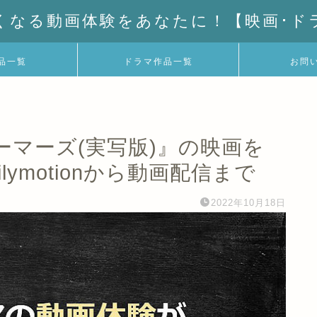
くなる動画体験をあなたに！【映画･ド
品一覧
ドラマ作品一覧
お問
マーズ(実写版)』の映画を
ymotionから動画配信まで
2022年10月18日