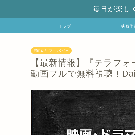
毎日が楽し
トップ
映画作
邦画ＳＦ･ファンタジー
【最新情報】『テラフォー
動画フルで無料視聴！Dail