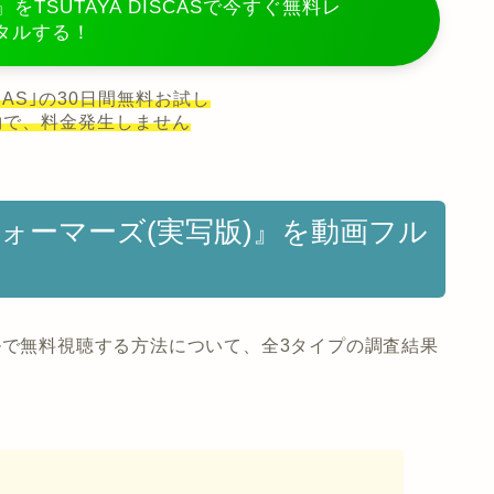
をTSUTAYA DISCASで今すぐ無料レ
タルする！
ISCAS｣の30日間無料お試し
約で、料金発生しません
ォーマーズ(実写版)』を動画フル
ルで無料視聴する方法について、全3タイプの調査結果