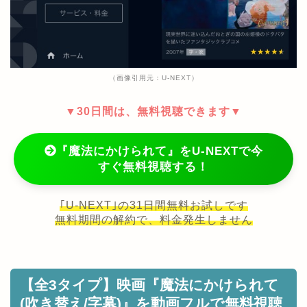
（画像引用元：U-NEXT）
▼30日間は、無料視聴できます▼
『魔法にかけられて』をU-NEXTで今
すぐ無料視聴する！
｢U-NEXT｣の31日間無料お試しです
無料期間の解約で、料金発生しません
【全3タイプ】映画『魔法にかけられて
(吹き替え/字幕)』を動画フルで無料視聴