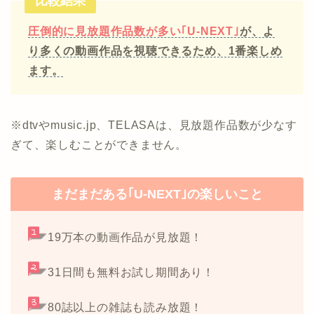
比較結果
圧倒的に見放題作品数が多い｢U-NEXT｣
が、よ
り多くの動画作品を視聴できるため、1番楽しめ
ます。
※dtvやmusic.jp、TELASAは、見放題作品数が少なす
ぎて、楽しむことができません。
まだまだある｢U-NEXT｣の楽しいこと
19万本の動画作品が見放題！
31日間も無料お試し期間あり！
80誌以上の雑誌も読み放題！