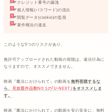
クレジット番号の漏洩
個人情報(パスワード)の流出
閲覧データ(cookie)の監視
著作権法の違反
このような5つのリスクがあり、
無許可アップロードされた動画の視聴は、違法行為に
なりますので、オススメできません。
映画『魔法にかけられて』の動画を
無料視聴するな
ら、
見放題作品数NO.1の｢U-NEXT｣
をオススメしま
す。
映画『魔法にかけられて』の動画を安心安全に、無料