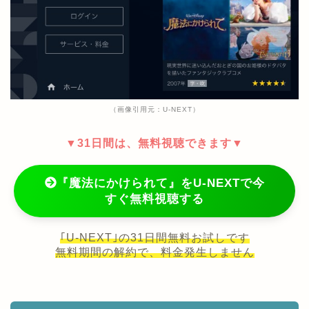
（画像引用元：U-NEXT）
▼31日間は、無料視聴できます▼
『魔法にかけられて』をU-NEXTで今
すぐ無料視聴する
｢U-NEXT｣の31日間無料お試しです
無料期間の解約で、料金発生しません