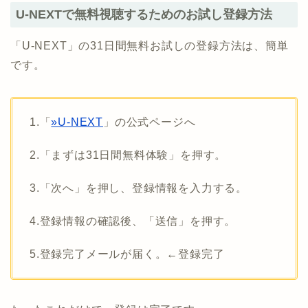
U-NEXTで無料視聴するためのお試し登録方法
「U-NEXT」の31日間無料お試しの登録方法は、簡単
です。
1.「
»U-NEXT
」の公式ページへ
2.「まずは31日間無料体験」を押す。
3.「次へ」を押し、登録情報を入力する。
4.登録情報の確認後、「送信」を押す。
5.登録完了メールが届く。←登録完了