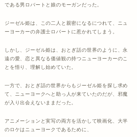
である男ロバートと娘のモーガンだった。
ジーゼル姫は、この二人と親密になるにつれて、ニュ
ーヨーカーの弁護士ロバートに惹かれてしまう。
しかし、ジーゼル姫は、おとぎ話の世界のように、永
遠の愛、恋と異なる価値観の持つニューヨーカーのこ
とを悟り、理解し始めていた。
一方で、おとぎ話の世界からもジーゼル姫を探し求め
て、ニューヨークへと助っ人が来ていたのだが、邪魔
が入り出会えないままだった。
アニメーションと実写の両方を活かして映画化、大半
のロケはニューヨークであるために、