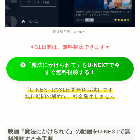
（画像引用元：U-NEXT）
▼31日間は、無料視聴できます▼
「魔法にかけられて」をU-NEXTで今
すぐ無料視聴する！
｢U-NEXT｣の31日間無料お試しです
無料期間の解約で、料金発生しません
映画『魔法にかけられて』の動画をU-NEXTで無
料視聴する全手順