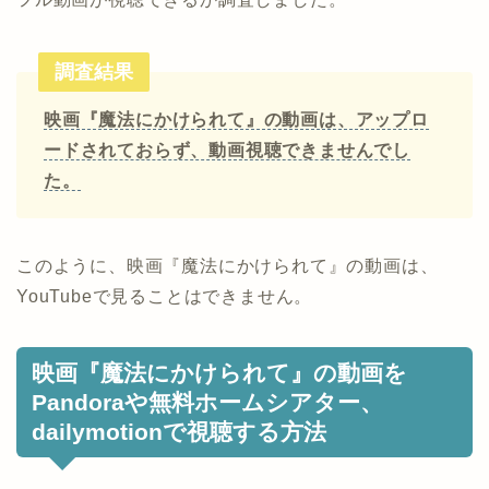
調査結果
映画『魔法にかけられて』の動画は、アップロ
ードされておらず、動画視聴できませんでし
た。
このように、映画『魔法にかけられて』の動画は、
YouTubeで見ることはできません。
映画『魔法にかけられて』の動画を
Pandoraや無料ホームシアター、
dailymotionで視聴する方法