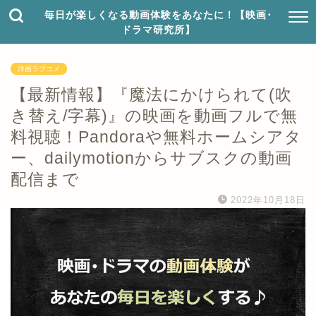
毎日が楽しくなる動画体験をあなたに！【映画･
ドラマ研究所】
洋画ラブコメ
【最新情報】『魔法にかけられて(吹
き替え/字幕)』の映画を動画フルで無
料視聴！Pandoraや無料ホームシアタ
ー、dailymotionからサブスクの動画
配信まで
2022年10月18日