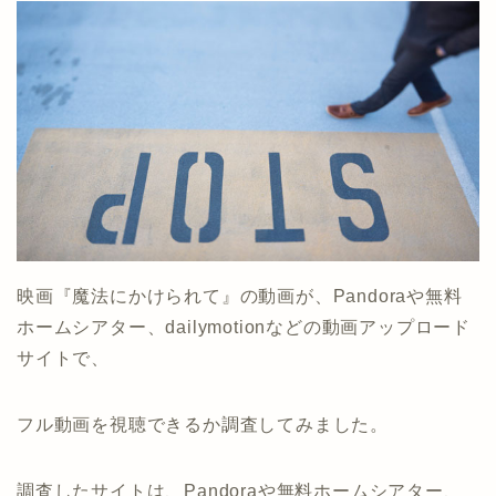
映画『魔法にかけられて』の動画が、Pandoraや無料
ホームシアター、dailymotionなどの動画アップロード
サイトで、
フル動画を視聴できるか調査してみました。
調査したサイトは、Pandoraや無料ホームシアター、