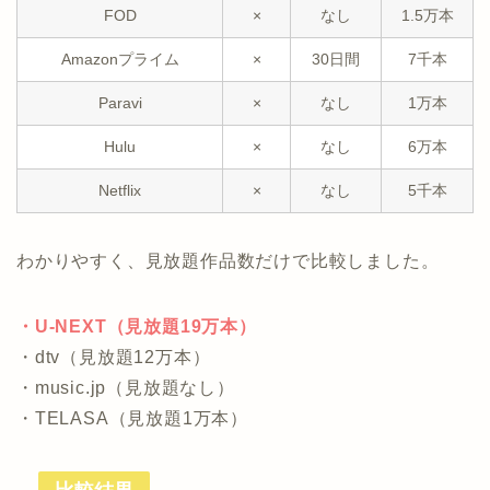
FOD
×
なし
1.5万本
Amazonプライム
×
30日間
7千本
Paravi
×
なし
1万本
Hulu
×
なし
6万本
Netflix
×
なし
5千本
わかりやすく、見放題作品数だけで比較しました。
・U-NEXT（見放題19万本）
・dtv（見放題12万本）
・music.jp（見放題なし）
・TELASA（見放題1万本）