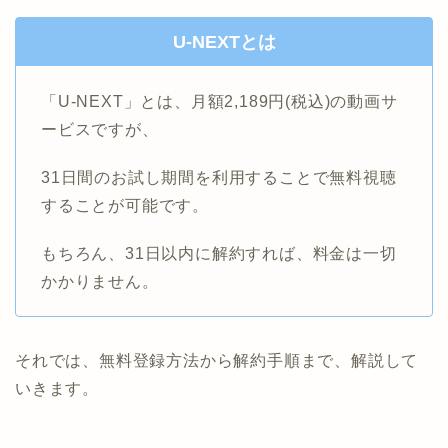
U-NEXTとは
「U-NEXT」とは、月額2,189円(税込)の動画サ
ービスですが、
31日間のお試し期間を利用することで無料視聴
することが可能です。
もちろん、31日以内に解約すれば、料金は一切
かかりません。
それでは、無料登録方法から解約手順まで、解説して
いきます。