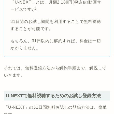
「U-NEXT」とは、月額2,189円(税込)の動画サ
ービスですが、
31日間のお試し期間を利用することで無料視聴
することが可能です。
もちろん、31日以内に解約すれば、料金は一切
かかりません。
それでは、無料登録方法から解約手順まで、解説して
いきます。
U-NEXTで無料視聴するためのお試し登録方法
「U-NEXT」の31日間無料お試しの登録方法は、簡単