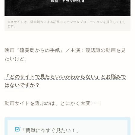
※当サイトは、独自制作による記事コンテンツ＆プロモーションを提供しており
ます。
映画『硫黄島からの手紙』／主演：渡辺謙の動画を見
たいけど、
「どのサイトで見たらいいかわからない」とお悩みで
はないですか？
動画サイトを選ぶのは、とにかく大変･･･！
「簡単に今すぐ見たい！」