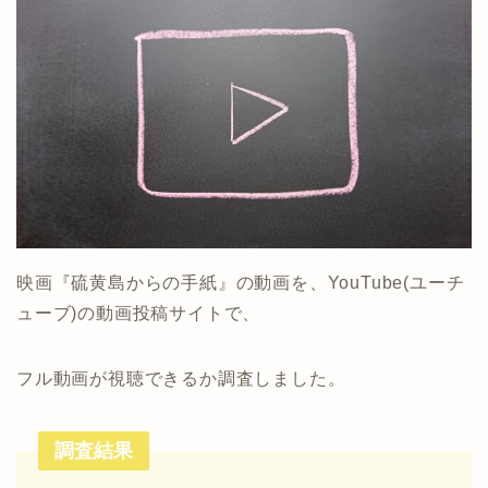
映画『硫黄島からの手紙』の動画を、YouTube(ユーチ
ューブ)の動画投稿サイトで、
フル動画が視聴できるか調査しました。
調査結果