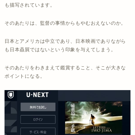
も描写されています。
そのあたりは、監督の事情からもやむおえないのか。
日本とアメリカは中立であり、日本映画でありながら
も日本贔屓ではないという印象を与えてしまう。
そのあたりをわきまえて鑑賞すること、そこが大きな
ポイントになる。