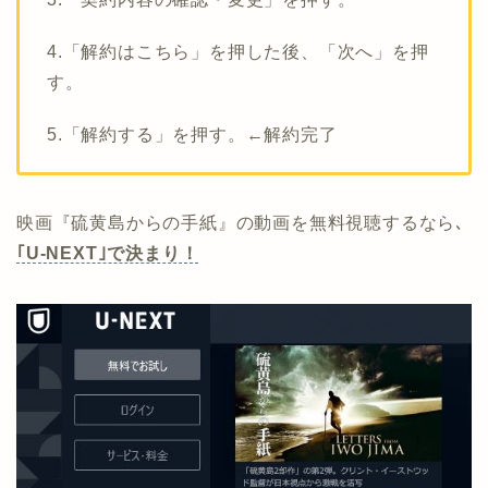
4.「解約はこちら」を押した後、「次へ」を押
す。
5.「解約する」を押す。←解約完了
映画『硫黄島からの手紙』の動画を無料視聴するなら､
｢U-NEXT｣で決まり！