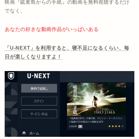
映画『硫黄島からの手紙』の動画を無料視聴するだけ
でなく、
あなたの好きな動画作品がいっぱいある
「U-NEXT」を利用すると、寝不足になるくらい、毎
日が楽しくなりますよ！