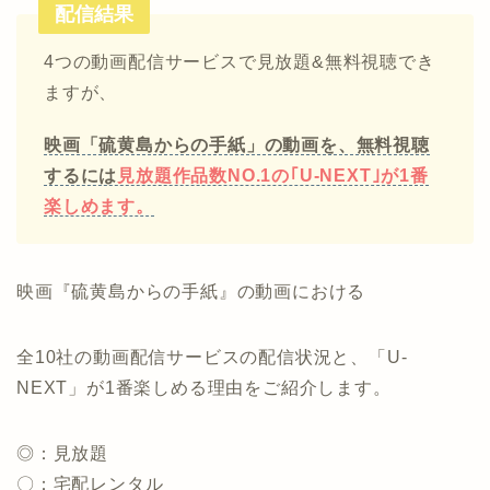
配信結果
4つの動画配信サービスで見放題&無料視聴でき
ますが、
映画「硫黄島からの手紙」の動画を、無料視聴
するには
見放題作品数NO.1の｢U-NEXT｣が1番
楽しめます。
映画『硫黄島からの手紙』の動画における
全10社の動画配信サービスの配信状況と、「U-
NEXT」が1番楽しめる理由をご紹介します。
◎：見放題
〇：宅配レンタル