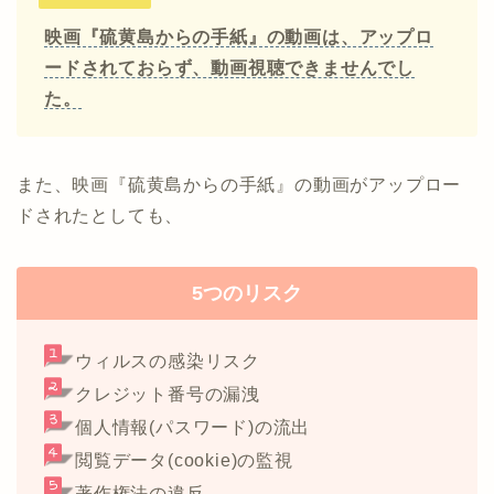
映画『硫黄島からの手紙』の動画は、アップロ
ードされておらず、動画視聴できませんでし
た。
また、映画『硫黄島からの手紙』の動画がアップロー
ドされたとしても、
5つのリスク
ウィルスの感染リスク
クレジット番号の漏洩
個人情報(パスワード)の流出
閲覧データ(cookie)の監視
著作権法の違反