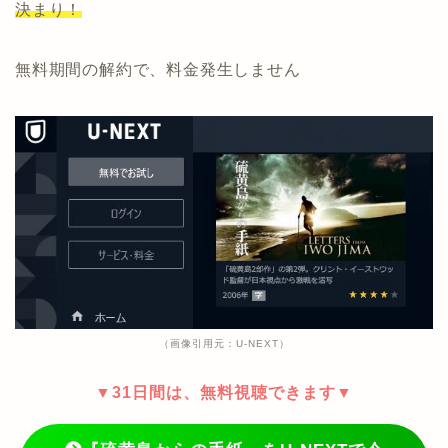
決まり！
無料期間の解約で、料金発生しません
（画像引用元：U-NEXT）
▼31日間は、無料視聴できます▼