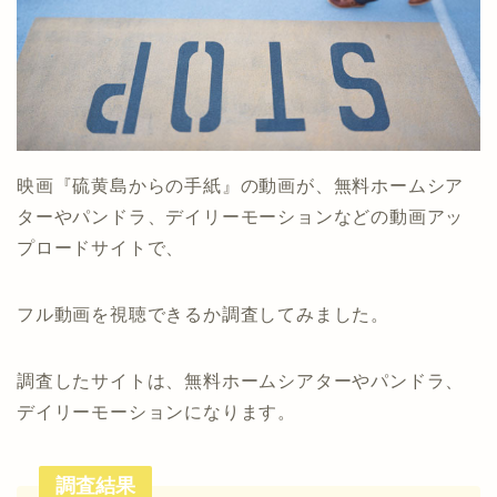
映画『硫黄島からの手紙』の動画が、無料ホームシア
ターやパンドラ、デイリーモーションなどの動画アッ
プロードサイトで、
フル動画を視聴できるか調査してみました。
調査したサイトは、無料ホームシアターやパンドラ、
デイリーモーションになります。
調査結果