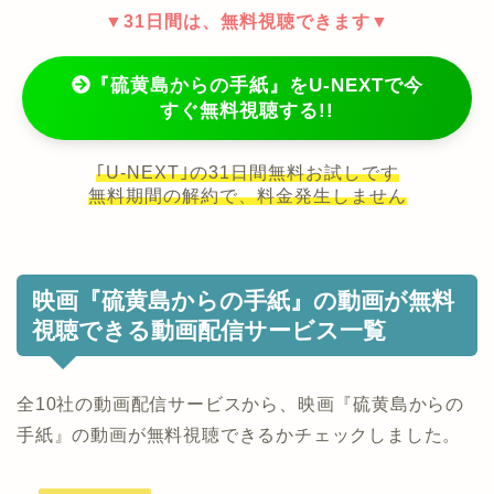
▼31日間は、無料視聴できます▼
『硫黄島からの手紙』をU-NEXTで今
すぐ無料視聴する!!
｢U-NEXT｣の31日間無料お試しです
無料期間の解約で、料金発生しません
映画『硫黄島からの手紙』の動画が無料
視聴できる動画配信サービス一覧
全10社の動画配信サービスから、映画『硫黄島からの
手紙』の動画が無料視聴できるかチェックしました。