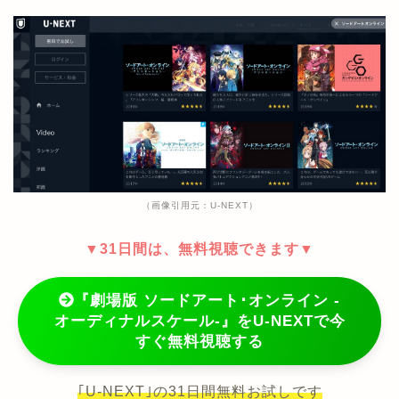
（画像引用元：U-NEXT）
▼31日間は、無料視聴できます▼
『劇場版 ソードアート･オンライン -
オーディナルスケール-』をU-NEXTで今
すぐ無料視聴する
｢U-NEXT｣の31日間無料お試しです