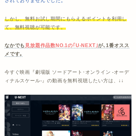
されておりませんでした。
しかし、無料お試し期間にもらえるポイントを利用し
て、無料視聴が可能です。
なかでも
見放題作品数NO.1の｢U-NEXT｣
が､1番オスス
メです｡
今すぐ映画『劇場版 ソードアート･オンライン -オーデ
ィナルスケール-』の動画を無料視聴したい方は、↓↓