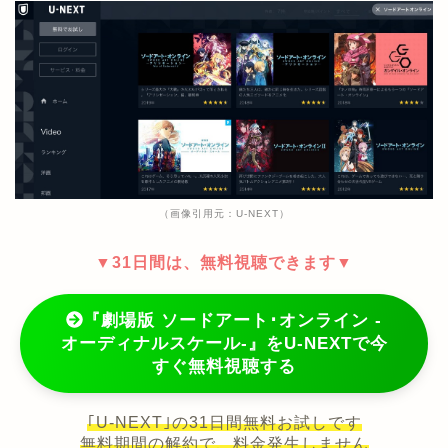
（画像引用元：U-NEXT）
▼31日間は、無料視聴できます▼
『劇場版 ソードアート･オンライン -
オーディナルスケール-』をU-NEXTで今
すぐ無料視聴する
｢U-NEXT｣の31日間無料お試しです
無料期間の解約で、料金発生しません