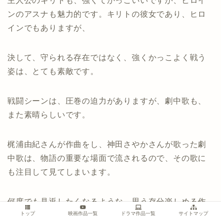
主人公のキリトも、強くてかっこいいですが、ヒロイ
ンのアスナも魅力的です。キリトの彼女であり、ヒロ
インでもありますが、
決して、守られる存在ではなく、強くかっこよく戦う
姿は、とても素敵です。
戦闘シーンは、圧巻の迫力がありますが、劇中歌も、
また素晴らしいです。
梶浦由紀さんが作曲をし、神田さやかさんが歌った劇
中歌は、物語の重要な場面で流されるので、その歌に
も注目して見てしまいます。
何度でも見返したくなるような、思う存分楽しめる作
トップ
映画作品一覧
ドラマ作品一覧
サイトマップ
品です。