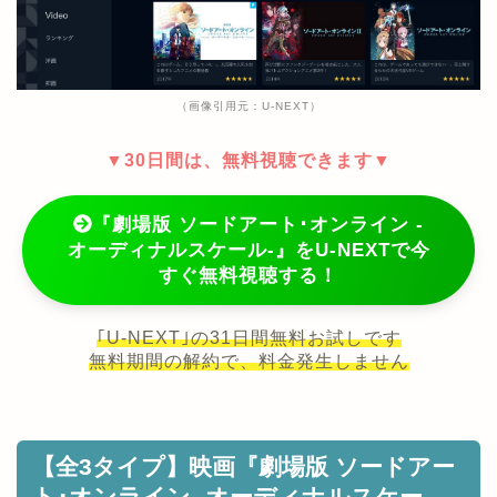
（画像引用元：U-NEXT）
▼30日間は、無料視聴できます▼
『劇場版 ソードアート･オンライン -
オーディナルスケール-』をU-NEXTで今
すぐ無料視聴する！
｢U-NEXT｣の31日間無料お試しです
無料期間の解約で、料金発生しません
【全3タイプ】映画『劇場版 ソードアー
ト･オンライン -オーディナルスケー