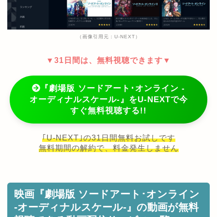
（画像引用元：U-NEXT）
▼31日間は、無料視聴できます▼
『劇場版 ソードアート･オンライン -
オーディナルスケール-』をU-NEXTで今
すぐ無料視聴する!!
｢U-NEXT｣の31日間無料お試しです
無料期間の解約で、料金発生しません
映画『劇場版 ソードアート･オンライン
-オーディナルスケール-』の動画が無料