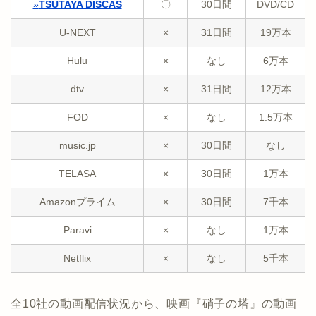
»
TSUTAYA DISCAS
〇
30日間
DVD/CD
U-NEXT
×
31日間
19万本
Hulu
×
なし
6万本
dtv
×
31日間
12万本
FOD
×
なし
1.5万本
music.jp
×
30日間
なし
TELASA
×
30日間
1万本
Amazonプライム
×
30日間
7千本
Paravi
×
なし
1万本
Netflix
×
なし
5千本
全10社の動画配信状況から、映画『硝子の塔』の動画