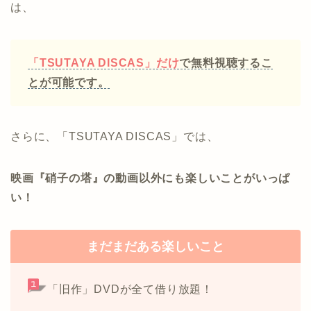
は、
「TSUTAYA DISCAS」だけ
で無料視聴するこ
とが可能です。
さらに、「TSUTAYA DISCAS」では、
映画『硝子の塔』の動画以外にも楽しいことがいっぱ
い！
まだまだある楽しいこと
「旧作」DVDが全て借り放題！