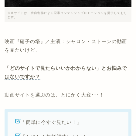
※当サイトは、独自制作による記事コンテンツ＆プロモーションを提供しており
ます。
映画『硝子の塔』／主演：シャロン・ストーンの動画
を見たいけど、
「どのサイトで見たらいいかわからない」とお悩みで
はないですか？
動画サイトを選ぶのは、とにかく大変･･･！
「簡単に今すぐ見たい！」