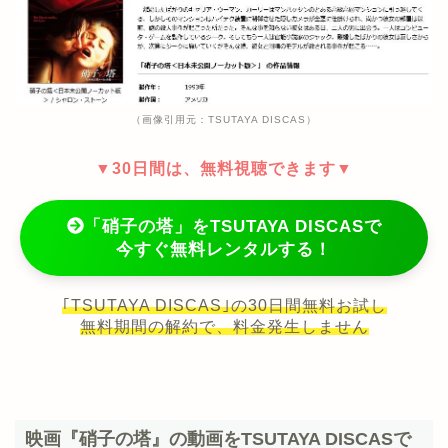
（画像引用元：TSUTAYA DISCAS）
▼30日間は、無料視聴できます▼
「硝子の塔」をTSUTAYA DISCASで
今すぐ無料レンタルする！
｢TSUTAYA DISCAS｣の30日間無料お試し
無料期間の解約で、料金発生しません
映画『硝子の塔』の動画をTSUTAYA DISCASで