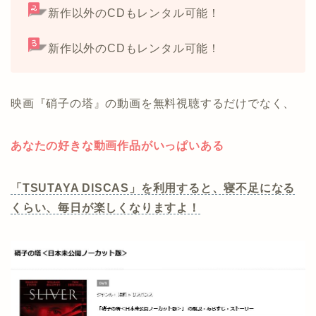
新作以外のCDもレンタル可能！
新作以外のCDもレンタル可能！
映画『硝子の塔』の動画を無料視聴するだけでなく、
あなたの好きな動画作品がいっぱいある
「TSUTAYA DISCAS」を利用すると、寝不足になる
くらい、毎日が楽しくなりますよ！