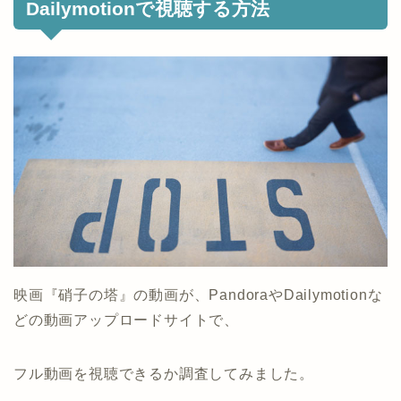
Dailymotionで視聴する方法
映画『硝子の塔』の動画が、PandoraやDailymotionな
どの動画アップロードサイトで、
フル動画を視聴できるか調査してみました。