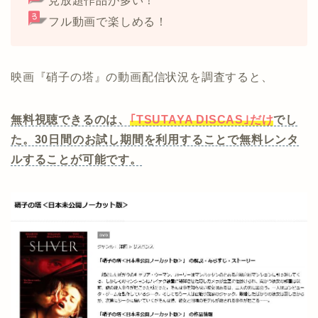
見放題作品が多い！
フル動画で楽しめる！
映画『硝子の塔』の動画配信状況を調査すると、
無料視聴できるのは、
｢TSUTAYA DISCAS｣だけ
でし
た。30日間のお試し期間を利用することで無料レンタ
ルすることが可能です。