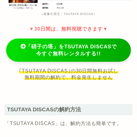
（画像引用元：TSUTAYA DISCAS）
▼30日間は、無料視聴できます▼
「硝子の塔」をTSUTAYA DISCASで
今すぐ無料レンタルする!!
｢TSUTAYA DISCAS｣の30日間無料お試し
無料期間の解約で、料金発生しません
TSUTAYA DISCASの解約方法
「TSUTAYA DISCAS」は、解約方法も簡単です。